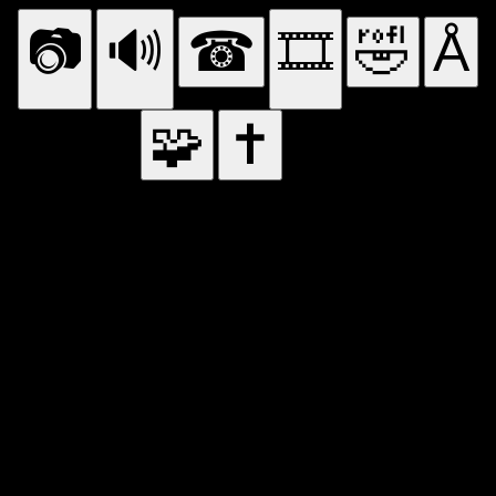
📷
🔊
☎
🎞
🤣
Å
🧩
✝
🛑