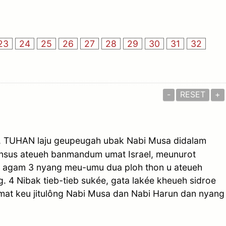
23
24
25
26
27
28
29
30
31
32
-
RESET
+
sé, TUHAN laju geupeugah ubak Nabi Musa didalam
unsus ateueh banmandum umat Israel, meunurot
 agam 3 nyang meu-umu dua ploh thon u ateueh
4 Nibak tieb-tieb sukée, gata lakée kheueh sidroe
umat keu jitulông Nabi Musa dan Nabi Harun dan nyang