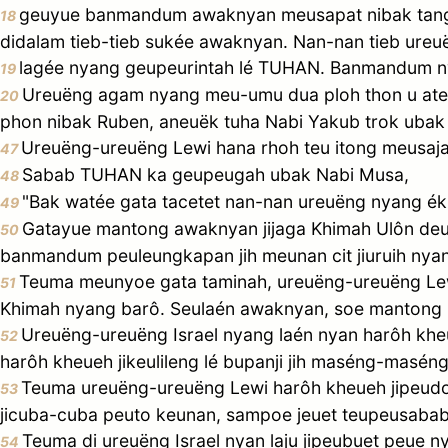
geuyue banmandum awaknyan meusapat nibak tangga
18
didalam tieb-tieb sukée awaknyan. Nan-nan tieb ureue
lagée nyang geupeurintah lé TUHAN. Banmandum ny
19
Ureuëng agam nyang meu-umu dua ploh thon u ateu
20
phon nibak Ruben, aneuëk tuha Nabi Yakub trok ubak
Ureuëng-ureuëng Lewi hana rhoh teu itong meusaja
47
Sabab TUHAN ka geupeugah ubak Nabi Musa,
48
"Bak watée gata tacetet nan-nan ureuëng nyang ék
49
Gatayue mantong awaknyan jijaga Khimah Ulôn de
50
banmandum peuleungkapan jih meunan cit jiuruih nyan
Teuma meunyoe gata taminah, ureuëng-ureuëng Lew
51
Khimah nyang barô. Seulaén awaknyan, soe mantong 
Ureuëng-ureuëng Israel nyang laén nyan harôh 
52
harôh kheueh jikeulileng lé bupanji jih maséng-maséng
Teuma ureuëng-ureuëng Lewi harôh kheueh jipeudo
53
jicuba-cuba peuto keunan, sampoe jeuet teupeusabab U
Teuma di ureuëng Israel nyan laju jipeubuet peue
54