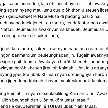
i sa buleuen dua, laju óh lheuehnyan silsilah awa
̈ng agam nyang meu-umu dua plôh thon u ateueh jicete
an geupeubuet lé Nabi Musa di padang pasi Sinai.
eh nyang kaék jeuet keu tantra, teudafeutar nan aw
 Naftali. Jeumeulah awaknyan na kheueh: Jeumeulah U
n deungon sukée-sukée laén,
 jeuet keu tantra, sukée Lewi nyan hana peu gata cetet
ungon banmandum peuleungkapan jih. Tugaih awaknyan
 sigoe guih teuma. Awaknyan harôh kheueh jipeudong 
inyan harôh kheueh jireuloh Khimah Ulôn, laju atra
nyang jipeutoe ubak Khimah nyan ureuëngnyan harôh 
kheueh jipeudong khimah jihnyan meukeulompok-keulomp
.
ng khimah jih nyan di seukeulileng Khimah Ulôn. Awa
lôn beungéh dan Ulôn huköm umat Israel."
 nyang ka geupeurintah lé TUHAN ubak Nabi Musa.