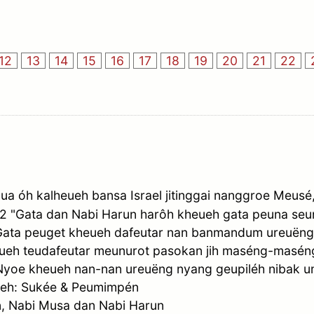
12
13
14
15
16
17
18
19
20
21
22
ua óh kalheueh bansa Israel jitinggai nanggroe Meu
2 "Gata dan Nabi Harun harôh kheueh gata peuna se
ata peuget kheueh dafeutar nan banmandum ureuëng
eh teudafeutar meunurot pasokan jih maséng-maséng. 
 Nyoe kheueh nan-nan ureuëng nyang geupiléh nibak 
eh: Sukée & Peumimpén
an, Nabi Musa dan Nabi Harun