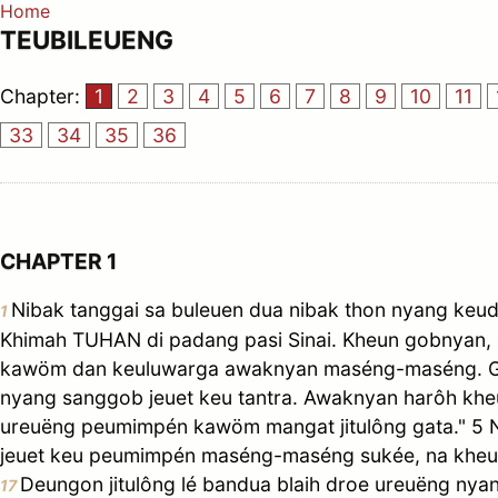
Home
TEUBILEUENG
Chapter:
1
2
3
4
5
6
7
8
9
10
11
33
34
35
36
CHAPTER 1
Nibak tanggai sa buleuen dua nibak thon nyang keud
1
Khimah TUHAN di padang pasi Sinai. Kheun gobnyan, 
kawöm dan keuluwarga awaknyan maséng-maséng. G
nyang sanggob jeuet keu tantra. Awaknyan harôh kheu
ureuëng peumimpén kawöm mangat jitulông gata." 5
jeuet keu peumimpén maséng-maséng sukée, na kheu
Deungon jitulông lé bandua blaih droe ureuëng ny
17