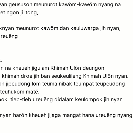
knyan geususon meunurot kawöm-kawöm nyang na
t ngon ji itong,
aknyan meunurot kawöm dan keuluwarga jih nyan,
reuëng
.
 na kheueh jigulam Khimah Ulôn deungon
khimah droe jih ban seukeulileng Khimah Ulôn nyan.
nyan jipeudong lom teuma nibak teumpat teupeudong
teuhuköm maté.
ok, tieb-tieb ureuëng didalam keulompok jih nyan
knyan harôh kheueh jijaga mangat hana ureuëng nyang