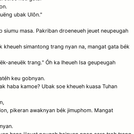
on.
ëng ubak Ulôn."
eb siumu masa. Pakriban droeneueh jeuet neupeugah
ak kheueh simantong trang nyan na, mangat gata bék
k-aneuëk trang." Óh ka lheueh Isa geupeugah
atéh keu gobnyan.
h bak haba kamoe? Ubak soe kheueh kuasa Tuhan
n,
alon, pikeran awaknyan bék jimuphom. Mangat
nyan.