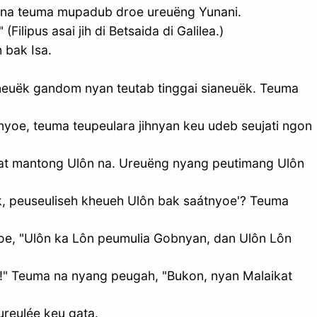
n na teuma mupadub droe ureuëng Yunani.
lipus asai jih di Betsaida di Galilea.)
 bak Isa.
neuëk gandom nyan teutab tinggai sianeuëk. Teuma
nyoe, teuma teupeulara jihnyan keu udeb seujati ngon
pat mantong Ulôn na. Ureuëng nyang peutimang Ulôn
k, peuseuliseh kheueh Ulôn bak saátnyoe'? Teuma
 "Ulôn ka Lôn peumulia Gobnyan, dan Ulôn Lôn
!" Teuma na nyang peugah, "Bukon, nyan Malaikat
reulée keu gata.