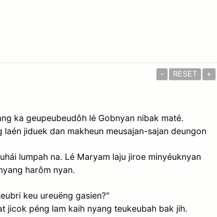
-
RESET
+
ng ka geupeubeudôh lé Gobnyan nibak maté.
ng laén jiduek dan makheun meusajan-sajan deungon
uhái lumpah na. Lé Maryam laju jiroe minyéuknyan
 nyang harôm nyan.
eubri keu ureuëng gasien?"
t jicok péng lam kaih nyang teukeubah bak jih.