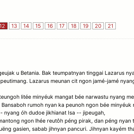
12
13
14
15
16
17
18
19
20
21
eujak u Betania. Bak teumpatnyan tinggai Lazarus nya
ng peutimang. Lazarus meunan cit ngon jamé-jamé nya
iteungoh litée minyéuk mangat bée narwastu nyang me
 jih. Bansaboh rumoh nyan ka peunoh ngon bée minyéuk
- nyang óh dudoe jikhianat Isa -- jipeugah,
ntong ngon lhée reutôh péng pirak, dan péng nyan t
̈ng gasien, sabab jihnyan pancuri. Jihnyan kayém tha