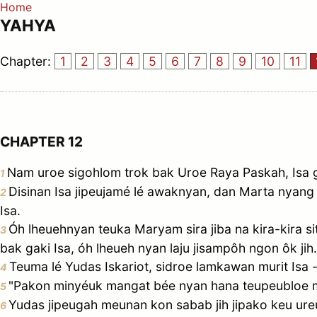
Home
YAHYA
Chapter:
1
2
3
4
5
6
7
8
9
10
11
CHAPTER 12
Nam uroe sigohlom trok bak Uroe Raya Paskah, Isa g
1
Disinan Isa jipeujamé lé awaknyan, dan Marta nya
2
Isa.
Óh lheuehnyan teuka Maryam sira jiba na kira-kira s
3
bak gaki Isa, óh lheueh nyan laju jisampôh ngon ôk
Teuma lé Yudas Iskariot, sidroe lamkawan murit Isa -
4
"Pakon minyéuk mangat bée nyan hana teupeubloe ma
5
Yudas jipeugah meunan kon sabab jih jipako keu ureue
6