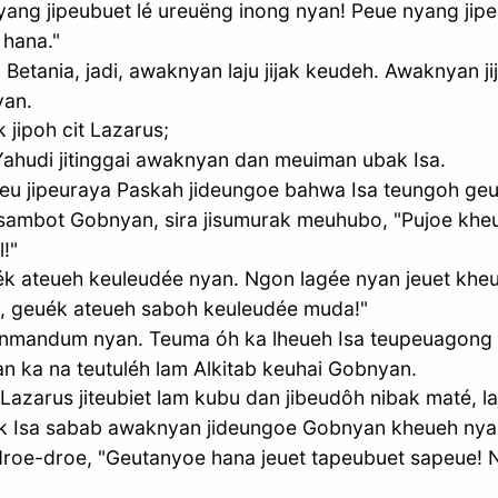
ng jipeubuet lé ureuëng inong nyan! Peue nyang jip
 hana."
 Betania, jadi, awaknyan laju jijak keudeh. Awaknyan j
yan.
jipoh cit Lazarus;
 Yahudi jitinggai awaknyan dan meuiman ubak Isa.
keu jipeuraya Paskah jideungoe bahwa Isa teungoh geu
ijak sambot Gobnyan, sira jisumurak meuhubo, "Pujoe k
!"
k ateueh keuleudée nyan. Ngon lagée nyan jeuet kheu
a, geuék ateueh saboh keuleudée muda!"
anmandum nyan. Teuma óh ka lheueh Isa teupeuagong
n ka na teutuléh lam Alkitab keuhai Gobnyan.
azarus jiteubiet lam kubu dan jibeudôh nibak maté, la
bak Isa sabab awaknyan jideungoe Gobnyan kheueh nyan
eudroe-droe, "Geutanyoe hana jeuet tapeubuet sapeue! 