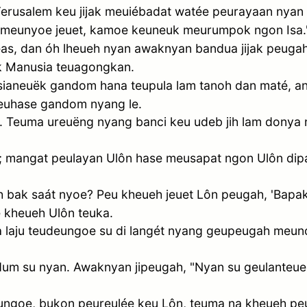
erusalem keu jijak meuiébadat watée peurayaan nya
 meunyoe jeuet, kamoe keuneuk meurumpok ngon Isa." (Fi
reas, dan óh lheueh nyan awaknyan bandua jijak peugah
̈k Manusia teuagongkan.
sianeuëk gandom hana teupula lam tanoh dan maté, a
peuhase gandom nyang le.
h. Teuma ureuëng nyang banci keu udeb jih lam donya 
̂n; mangat peulayan Ulôn hase meusapat ngon Ulôn di
ah bak saát nyoe? Peu kheueh jeuet Lôn peugah, 'Bapa
 kheueh Ulôn teuka.
aju teudeungoe su di langét nyang geupeugah meunoe,
dum su nyan. Awaknyan jipeugah, "Nyan su geulanteue
goe, bukon peureulée keu Lôn, teuma na kheueh peu