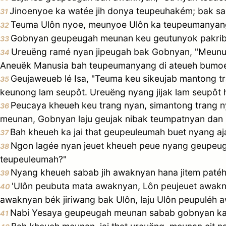
Jinoenyoe ka watée jih donya teupeuhakém; bak s
31
Teuma Ulôn nyoe, meunyoe Ulôn ka teupeumanyang 
32
Gobnyan geupeugah meunan keu geutunyok pakriban
33
Ureuëng ramé nyan jipeugah bak Gobnyan, "Meun
34
Aneuëk Manusia bah teupeumanyang di ateueh bumoe
Geujaweueb lé Isa, "Teuma keu sikeujab mantong t
35
keunong lam seupôt. Ureuëng nyang jijak lam seupôt h
Peucaya kheueh keu trang nyan, simantong trang ny
36
meunan, Gobnyan laju geujak nibak teumpatnyan dan
Bah kheueh ka jai that geupeuleumah buet nyang aja
37
Ngon lagée nyan jeuet kheueh peue nyang geupeug
38
teupeuleumah?"
Nyang kheueh sabab jih awaknyan hana jitem paté
39
'Ulôn peubuta mata awaknyan, Lôn peujeuet awak
40
awaknyan bék jiriwang bak Ulôn, laju Ulôn peupuléh 
Nabi Yesaya geupeugah meunan sabab gobnyan ka 
41