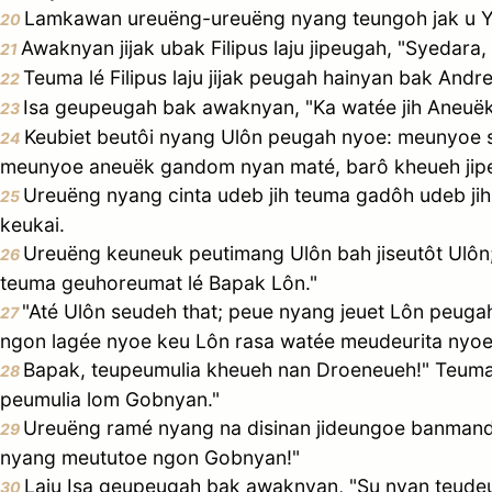
Lamkawan ureuëng-ureuëng nyang teungoh jak u Y
20
Awaknyan jijak ubak Filipus laju jipeugah, "Syedara,
21
Teuma lé Filipus laju jijak peugah hainyan bak And
22
Isa geupeugah bak awaknyan, "Ka watée jih Aneue
23
Keubiet beutôi nyang Ulôn peugah nyoe: meunyoe 
24
meunyoe aneuëk gandom nyan maté, barô kheueh ji
Ureuëng nyang cinta udeb jih teuma gadôh udeb ji
25
keukai.
Ureuëng keuneuk peutimang Ulôn bah jiseutôt Ulo
26
teuma geuhoreumat lé Bapak Lôn."
"Até Ulôn seudeh that; peue nyang jeuet Lôn peug
27
ngon lagée nyoe keu Lôn rasa watée meudeurita nyoe
Bapak, teupeumulia kheueh nan Droeneueh!" Teuma l
28
peumulia lom Gobnyan."
Ureuëng ramé nyang na disinan jideungoe banman
29
nyang meututoe ngon Gobnyan!"
Laju Isa geupeugah bak awaknyan, "Su nyan teudeun
30