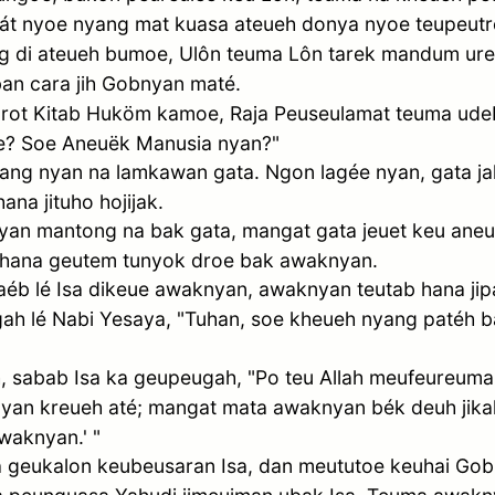
aát nyoe nyang mat kuasa ateueh donya nyoe teupeutr
di ateueh bumoe, Ulôn teuma Lôn tarek mandum ureu
 cara jih Gobnyan maté.
urot Kitab Huköm kamoe, Raja Peuseulamat teuma ud
? Soe Aneuëk Manusia nyan?"
rang nyan na lamkawan gata. Ngon lagée nyan, gata j
ana jituho hojijak.
an mantong na bak gata, mangat gata jeuet keu aneuë
 hana geutem tunyok droe bak awaknyan.
éb lé Isa dikeue awaknyan, awaknyan teutab hana jip
ah lé Nabi Yesaya, "Tuhan, soe kheueh nyang paté
h, sabab Isa ka geupeugah, "Po teu Allah meufeureuma
nyan kreueh até; mangat mata awaknyan bék deuh jik
awaknyan.' "
geukalon keubeusaran Isa, dan meututoe keuhai Gob