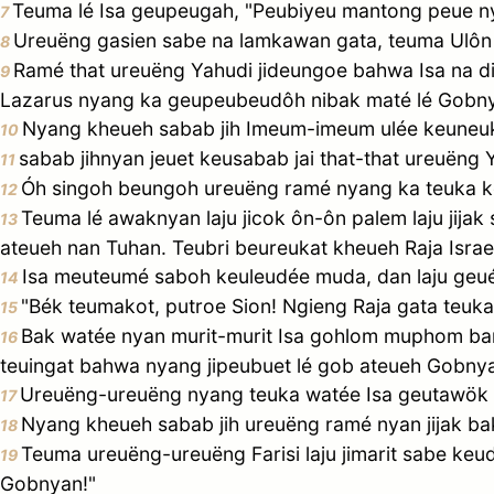
Teuma lé Isa geupeugah, "Peubiyeu mantong peue nya
7
Ureuëng gasien sabe na lamkawan gata, teuma Ulôn
8
Ramé that ureuëng Yahudi jideungoe bahwa Isa na di
9
Lazarus nyang ka geupeubeudôh nibak maté lé Gobn
Nyang kheueh sabab jih Imeum-imeum ulée keuneuk 
10
sabab jihnyan jeuet keusabab jai that-that ureuëng
11
Óh singoh beungoh ureuëng ramé nyang ka teuka 
12
Teuma lé awaknyan laju jicok ôn-ôn palem laju j
13
ateueh nan Tuhan. Teubri beureukat kheueh Raja Israel
Isa meuteumé saboh keuleudée muda, dan laju geué
14
"Bék teumakot, putroe Sion! Ngieng Raja gata teuk
15
Bak watée nyan murit-murit Isa gohlom muphom b
16
teuingat bahwa nyang jipeubuet lé gob ateueh Gobnya
Ureuëng-ureuëng nyang teuka watée Isa geutawök L
17
Nyang kheueh sabab jih ureuëng ramé nyan jijak 
18
Teuma ureuëng-ureuëng Farisi laju jimarit sabe k
19
Gobnyan!"