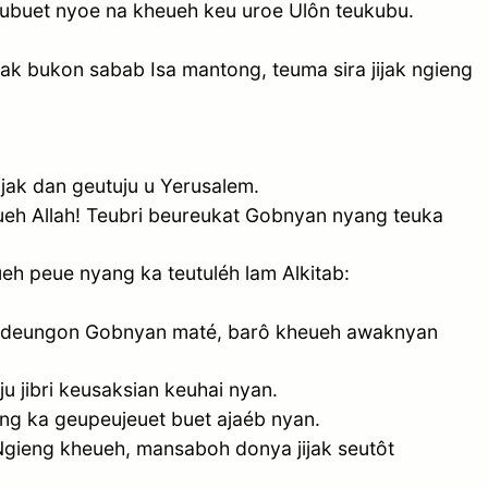
eubuet nyoe na kheueh keu uroe Ulôn teukubu.
ijak bukon sabab Isa mantong, teuma sira jijak ngieng
jak dan geutuju u Yerusalem.
heueh Allah! Teubri beureukat Gobnyan nyang teuka
eh peue nyang ka teutuléh lam Alkitab:
 deungon Gobnyan maté, barô kheueh awaknyan
ju jibri keusaksian keuhai nyan.
g ka geupeujeuet buet ajaéb nyan.
Ngieng kheueh, mansaboh donya jijak seutôt