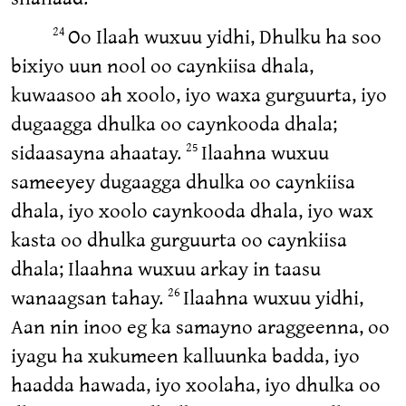
Oo Ilaah wuxuu yidhi, Dhulku ha soo
24
bixiyo uun nool oo caynkiisa dhala,
kuwaasoo ah xoolo, iyo waxa gurguurta, iyo
dugaagga dhulka oo caynkooda dhala;
sidaasayna ahaatay.
Ilaahna wuxuu
25
sameeyey dugaagga dhulka oo caynkiisa
dhala, iyo xoolo caynkooda dhala, iyo wax
kasta oo dhulka gurguurta oo caynkiisa
dhala; Ilaahna wuxuu arkay in taasu
wanaagsan tahay.
Ilaahna wuxuu yidhi,
26
Aan nin inoo eg ka samayno araggeenna, oo
iyagu ha xukumeen kalluunka badda, iyo
haadda hawada, iyo xoolaha, iyo dhulka oo