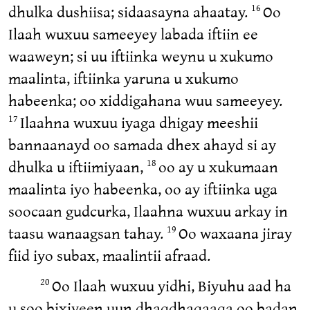
dhulka dushiisa; sidaasayna ahaatay.
Oo
16
Ilaah wuxuu sameeyey labada iftiin ee
waaweyn; si uu iftiinka weynu u xukumo
maalinta, iftiinka yaruna u xukumo
habeenka; oo xiddigahana wuu sameeyey.
Ilaahna wuxuu iyaga dhigay meeshii
17
bannaanayd oo samada dhex ahayd si ay
dhulka u iftiimiyaan,
oo ay u xukumaan
18
maalinta iyo habeenka, oo ay iftiinka uga
soocaan gudcurka, Ilaahna wuxuu arkay in
taasu wanaagsan tahay.
Oo waxaana jiray
19
fiid iyo subax, maalintii afraad.
Oo Ilaah wuxuu yidhi, Biyuhu aad ha
20
u soo bixiyeen uun dhaqdhaqaaqa oo badan,