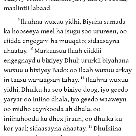
maalintii labaad.
Ilaahna wuxuu yidhi, Biyaha samada
9
ka hooseeya meel ha isugu soo urureen, oo
ciidda engegani ha muuqato; sidaasayna
ahaatay.
Markaasuu Ilaah ciiddii
10
engegnayd u bixiyey Dhul; ururkii biyahana
wuxuu u bixiyey Bado: oo Ilaah wuxuu arkay
in taasu wanaagsan tahay.
Ilaahna wuxuu
11
yidhi, Dhulku ha soo bixiyo doog, iyo geedo
yaryar oo iniino dhala, iyo geedo waaweyn
oo midho caynkooda ah dhala, oo
iniinahoodu ku dhex jiraan, oo dhulka ku
kor yaal; sidaasayna ahaatay.
Dhulkiina
12