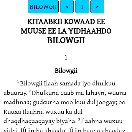
BILOWGII
<
1
>
KITAABKII KOWAAD EE
MUUSE EE LA YIDHAAHDO
BILOWGII
1
Bilowgii
Bilowgii Ilaah samada iyo dhulkuu
1
abuuray.
Dhulkuna qaab ma lahayn, wuuna
2
madhnaa; gudcurna moolkuu dul joogay; oo
Ruuxa Ilaahna wuxuu ka dul
dhaqdhaqaaqayay biyaha.
Ilaahna wuxuu
3
yidhi, Iftiin ha ahaado: iftiin baana ahaaday.