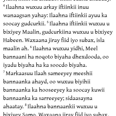
Ilaahna wuxuu arkay iftiinkii inuu
4
wanaagsan yahay: Ilaahna iftiinkii ayuu ka
soocay gudcurkii.
Ilaahna iftiinkii wuxuu u
5
bixiyey Maalin, gudcurkiina wuxuu u bixiyey
Habeen. Waxaana jiray fiid iyo subax, isla
maalin ah.
Ilaahna wuxuu yidhi, Meel
6
bannaani ha noqoto biyaha dhexdooda, oo
iyadu biyaha ha ka soocdo biyaha.
Markaasuu Ilaah sameeyey meeshii
7
bannaanka ahayd, oo wuxuu biyihii
bannaanka ka hooseeyey ka soocay kuwii
bannaanka ka sarreeyey; sidaasayna
ahaatay.
Ilaahna bannaankii wuxuu u
8
bixiyey Samo. Waxaana jiray fiid iyo subax,