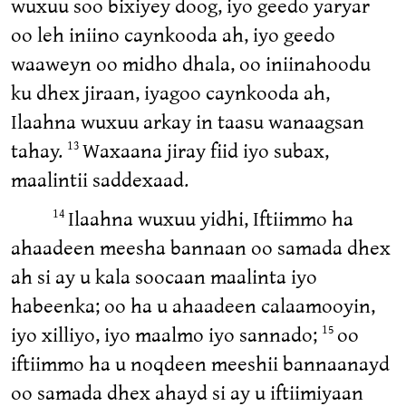
wuxuu soo bixiyey doog, iyo geedo yaryar
oo leh iniino caynkooda ah, iyo geedo
waaweyn oo midho dhala, oo iniinahoodu
ku dhex jiraan, iyagoo caynkooda ah,
Ilaahna wuxuu arkay in taasu wanaagsan
tahay.
Waxaana jiray fiid iyo subax,
13
maalintii saddexaad.
Ilaahna wuxuu yidhi, Iftiimmo ha
14
ahaadeen meesha bannaan oo samada dhex
ah si ay u kala soocaan maalinta iyo
habeenka; oo ha u ahaadeen calaamooyin,
iyo xilliyo, iyo maalmo iyo sannado;
oo
15
iftiimmo ha u noqdeen meeshii bannaanayd
oo samada dhex ahayd si ay u iftiimiyaan