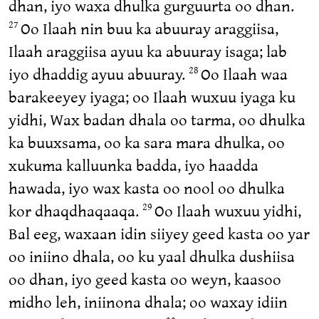
dhan, iyo waxa dhulka gurguurta oo dhan.
Oo Ilaah nin buu ka abuuray araggiisa,
27
Ilaah araggiisa ayuu ka abuuray isaga; lab
iyo dhaddig ayuu abuuray.
Oo Ilaah waa
28
barakeeyey iyaga; oo Ilaah wuxuu iyaga ku
yidhi, Wax badan dhala oo tarma, oo dhulka
ka buuxsama, oo ka sara mara dhulka, oo
xukuma kalluunka badda, iyo haadda
hawada, iyo wax kasta oo nool oo dhulka
kor dhaqdhaqaaqa.
Oo Ilaah wuxuu yidhi,
29
Bal eeg, waxaan idin siiyey geed kasta oo yar
oo iniino dhala, oo ku yaal dhulka dushiisa
oo dhan, iyo geed kasta oo weyn, kaasoo
midho leh, iniinona dhala; oo waxay idiin