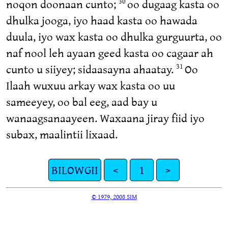
noqon doonaan cunto;
oo dugaag kasta oo
30
dhulka jooga, iyo haad kasta oo hawada
duula, iyo wax kasta oo dhulka gurguurta, oo
naf nool leh ayaan geed kasta oo cagaar ah
cunto u siiyey; sidaasayna ahaatay.
Oo
31
Ilaah wuxuu arkay wax kasta oo uu
sameeyey, oo bal eeg, aad bay u
wanaagsanaayeen. Waxaana jiray fiid iyo
subax, maalintii lixaad.
BILOWGII
<
1
>
© 1979, 2008 SIM