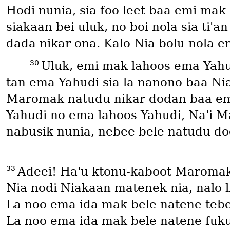
Hodi nunia, sia foo leet baa emi ma
siakaan bei uluk, no boi nola sia tiꞌ
dada nikar ona. Kalo Nia bolu nola e
30
Uluk, emi mak lahoos ema Yahu
tan ema Yahudi sia la nanono baa Ni
Maromak natudu nikar dodan baa emi.
Yahudi no ema lahoos Yahudi, Naꞌi M
nabusik nunia, nebee bele natudu d
33
Adeei! Haꞌu ktonu-kaboot Maromak
Nia nodi Niakaan matenek nia, nalo l
La noo ema ida mak bele natene teb
La noo ema ida mak bele natene fuku