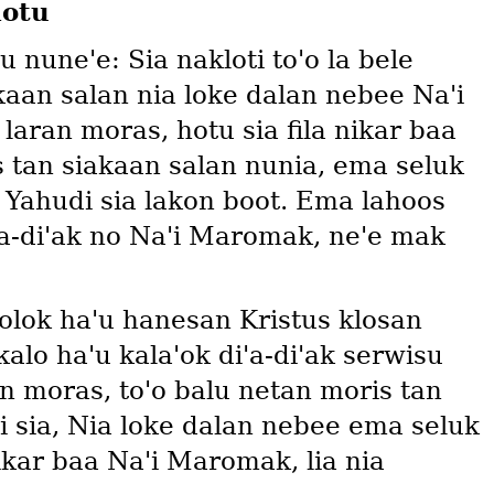
hotu
u nuneꞌe: Sia nakloti toꞌo la bele
kaan salan nia loke dalan nebee Naꞌi
ran moras, hotu sia fila nikar baa
s tan siakaan salan nunia, ema seluk
 Yahudi sia lakon boot. Ema lahoos
iꞌa-diꞌak no Naꞌi Maromak, neꞌe mak
olok haꞌu hanesan Kristus klosan
alo haꞌu kalaꞌok diꞌa-diꞌak serwisu
 moras, toꞌo balu netan moris tan
 sia, Nia loke dalan nebee ema seluk
ikar baa Naꞌi Maromak, lia nia