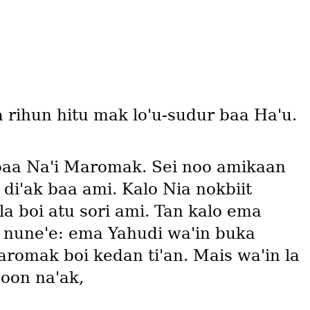
 rihun hitu mak loꞌu-sudur baa Haꞌu.
 baa Naꞌi Maromak. Sei noo amikaan
diꞌak baa ami. Kalo Nia nokbiit
la boi atu sori ami. Tan kalo ema
 nuneꞌe: ema Yahudi waꞌin buka
aromak boi kedan tiꞌan. Mais waꞌin la
oon naꞌak,