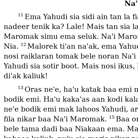
Naꞌ
11
Ema Yahudi sia sidi ain tan la f
nadeer tenik ka? Lale! Mais tan sia 
Maromak simu ema seluk. Naꞌi Maroma
12
Nia.
Malorek tiꞌan naꞌak, ema Yahud
nosi raiklaran tomak bele noran Naꞌi
Yahudi sia sotir boot. Mais nosi ikus
diꞌak kaliuk!
13
Oras neꞌe, haꞌu katak baa emi 
bodik emi. Haꞌu kakaꞌas aan kodi kal
neꞌe bodik emi mak lahoos Yahudi, a
15
fila nikar baa Naꞌi Maromak.
Baa o
bele tama dadi baa Niakaan ema. Mais