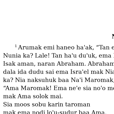
1
Arumak emi haneo haꞌak, “Tan em
Nunia ka? Lale! Tan haꞌu duꞌuk, ema
Isak aman, naran Abraham. Abraham n
dala ida dudu sai ema Israꞌel mak Ni
ka? Nia naksuhuk baa Naꞌi Maromak, 
“Ama Maromak! Ema neꞌe sia noꞌo m
mak Ama solok mai.
Sia moos sobu karin taroman
mak ema nodi loꞌu-sudur baa Ama.