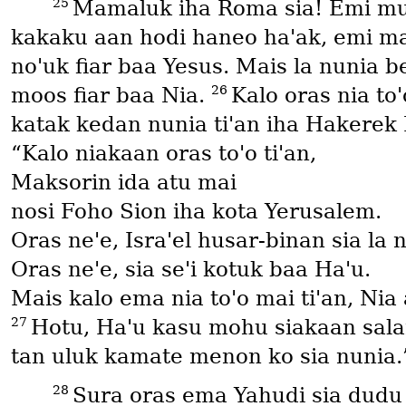
25
Mamaluk iha Roma sia! Emi musti
kakaku aan hodi haneo haꞌak, emi ma
noꞌuk fiar baa Yesus. Mais la nunia b
26
moos fiar baa Nia.
Kalo oras nia to
katak kedan nunia tiꞌan iha Hakerek
“Kalo niakaan oras toꞌo tiꞌan,
Maksorin ida atu mai
nosi Foho Sion iha kota Yerusalem.
Oras neꞌe, Israꞌel husar-binan sia la
Oras neꞌe, sia seꞌi kotuk baa Haꞌu.
Mais kalo ema nia toꞌo mai tiꞌan, Ni
27
Hotu, Haꞌu kasu mohu siakaan sala
tan uluk kamate menon ko sia nunia.
28
Sura oras ema Yahudi sia dudu 