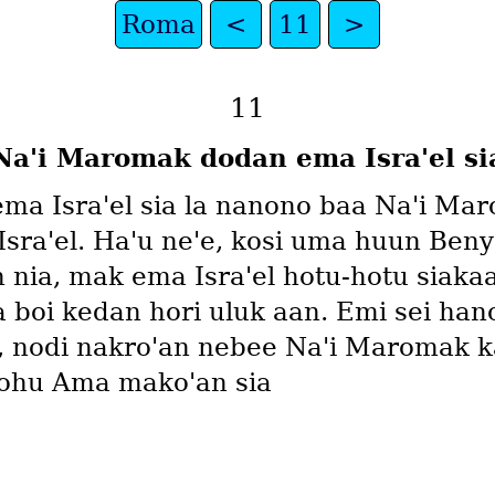
Roma
<
11
>
11
Naꞌi Maromak dodan ema Israꞌel si
a Israꞌel sia la nanono baa Naꞌi Maro
 Israꞌel. Haꞌu neꞌe, kosi uma huun Be
ia, mak ema Israꞌel hotu-hotu siakaa
a boi kedan hori uluk aan. Emi sei ha
nodi nakroꞌan nebee Naꞌi Maromak ka
ohu Ama makoꞌan sia