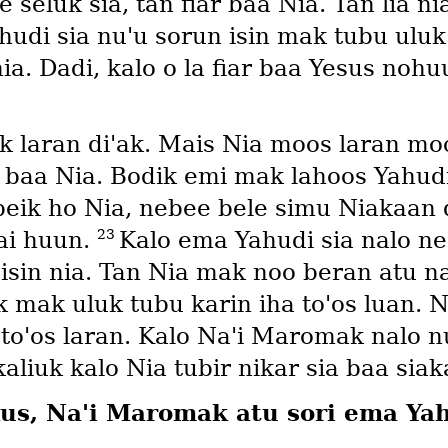
e seluk sia, tan fiar baa Nia. Tan lia ni
udi sia nuꞌu sorun isin mak tubu uluk
 nia. Dadi, kalo o la fiar baa Yesus n
k laran diꞌak. Mais Nia moos laran mo
 baa Nia. Bodik emi mak lahoos Yahud
beik ho Nia, nebee bele simu Niakaan d
23
ai huun.
Kalo ema Yahudi sia nalo neo
isin nia. Tan Nia mak noo beran atu n
ik mak uluk tubu karin iha toꞌos luan.
toꞌos laran. Kalo Naꞌi Maromak nalo 
liuk kalo Nia tubir nikar sia baa siak
kus, Naꞌi Maromak atu sori ema Yah