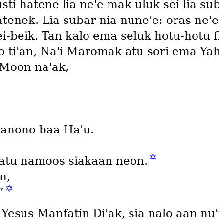
 hatene lia neꞌe mak uluk sei lia suba
tenek. Lia subar nia nuneꞌe: oras neꞌ
ei-beik. Tan kalo ema seluk hotu-hotu f
ꞌo tiꞌan, Naꞌi Maromak atu sori ema Y
 Moon naꞌak,
 nanono baa Haꞌu.
✡
a atu namoos siakaan neon.
n,
✡
”
Yesus Manfatin Diꞌak, sia nalo aan n