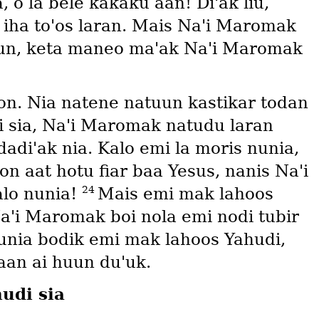
a, o la bele kakaku aan! Diꞌak liu,
 iha toꞌos laran. Mais Naꞌi Maromak
ohuun, keta maneo maꞌak Naꞌi Maromak
on. Nia natene natuun kastikar todan
i sia, Naꞌi Maromak natudu laran
adiꞌak nia. Kalo emi la moris nunia,
n aat hotu fiar baa Yesus, nanis Naꞌi
24
alo nunia!
Mais emi mak lahoos
 Naꞌi Maromak boi nola emi nodi tubir
nunia bodik emi mak lahoos Yahudi,
aan ai huun duꞌuk.
udi sia