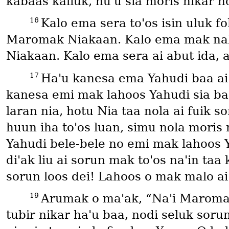
kabaas kaliuk, nuꞌu sia moris nikar n
16
Kalo ema sera toꞌos isin uluk f
Maromak Niakaan. Kalo ema mak nalo 
Niakaan. Kalo ema sera ai abut ida,
17
Haꞌu kanesa ema Yahudi baa ai
kanesa emi mak lahoos Yahudi sia baa 
laran nia, hotu Nia taa nola ai fuik s
huun iha toꞌos luan, simu nola moris
Yahudi bele-bele no emi mak lahoos 
diꞌak liu ai sorun mak toꞌos naꞌin taa
sorun loos dei! Lahoos o mak malo ai 
19
Arumak o maꞌak, “Naꞌi Maromak 
tubir nikar haꞌu baa, nodi seluk soru