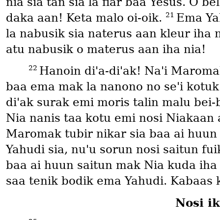
nia sia tan sia la fiar baa Yesus. O bel
21
daka aan! Keta malo oi-oik.
Ema Yah
la nabusik sia naterus aan kleur iha
atu nabusik o materus aan iha nia!
22
Hanoin diꞌa-diꞌak! Naꞌi Maroma
baa ema mak la nanono no seꞌi kotuk
diꞌak surak emi moris talin malu bei-
Nia nanis taa kotu emi nosi Niakaan 
Maromak tubir nikar sia baa ai huun 
Yahudi sia, nuꞌu sorun nosi saitun fu
baa ai huun saitun mak Nia kuda iha 
saa tenik bodik ema Yahudi. Kabaas ka
Nosi i