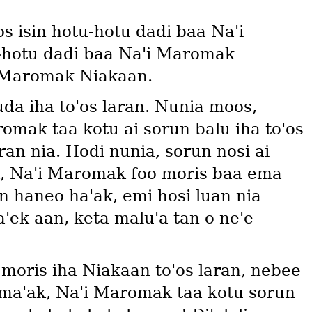
s isin hotu-hotu dadi baa Naꞌi
u-hotu dadi baa Naꞌi Maromak
i Maromak Niakaan.
a iha toꞌos laran. Nunia moos,
romak taa kotu ai sorun balu iha toꞌos
aran nia. Hodi nunia, sorun nosi ai
ꞌak, Naꞌi Maromak foo moris baa ema
n haneo haꞌak, emi hosi luan nia
saꞌek aan, keta maluꞌa tan o neꞌe
moris iha Niakaan toꞌos laran, nebee
 maꞌak, Naꞌi Maromak taa kotu sorun