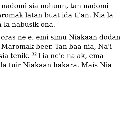
k nadomi sia nohuun, tan nadomi
romak latan buat ida tiꞌan, Nia la
 la nabusik ona.
 oras neꞌe, emi simu Niakaan dodan
ꞌi Maromak beer. Tan baa nia, Naꞌi
32
ia tenik.
Lia neꞌe naꞌak, ema
la tuir Niakaan hakara. Mais Nia