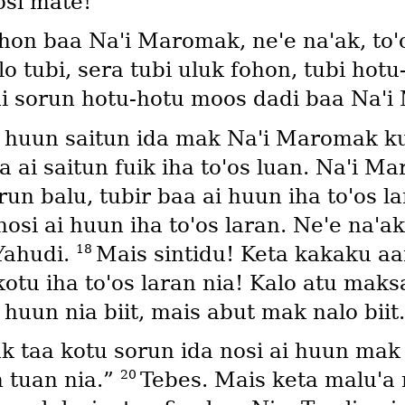
osi mate!
ohon baa Naꞌi Maromak, neꞌe naꞌak, toꞌo
tubi, sera tubi uluk fohon, tubi hot
 ai sorun hotu-hotu moos dadi baa Naꞌ
 huun saitun ida mak Naꞌi Maromak kud
ai saitun fuik iha toꞌos luan. Naꞌi Ma
orun balu, tubir baa ai huun iha toꞌos l
 nosi ai huun iha toꞌos laran. Neꞌe na
18
Yahudi.
Mais sintidu! Keta kakaku aa
 kotu iha toꞌos laran nia! Kalo atu mak
huun nia biit, mais abut mak nalo biit.
taa kotu sorun ida nosi ai huun mak 
20
n tuan nia.”
Tebes. Mais keta maluꞌa