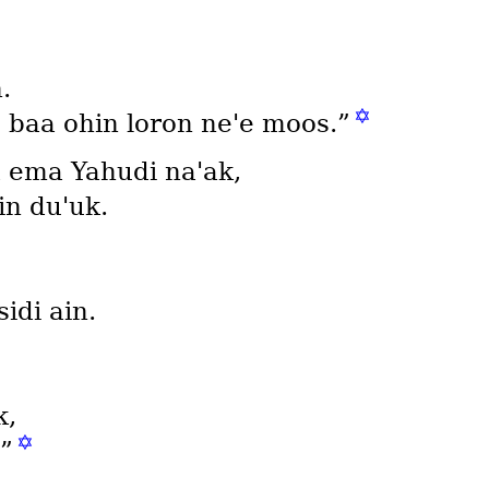
.
✡
ꞌo baa ohin loron neꞌe moos.”
a ema Yahudi naꞌak,
in duꞌuk.
idi ain.
k,
✡
!”