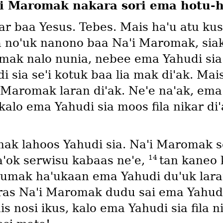
i Maromak nakara sori ema hotu-
iar baa Yesus. Tebes. Mais haꞌu atu kus
la noꞌuk nanono baa Naꞌi Maromak, sia
k nalo nunia, nebee ema Yahudi sia la
i sia seꞌi kotuk baa lia mak diꞌak. Mai
 Maromak laran diꞌak. Neꞌe naꞌak, ema
, kalo ema Yahudi sia moos fila nikar d
mak lahoos Yahudi sia. Naꞌi Maromak s
14
aꞌok serwisu kabaas neꞌe,
tan kaneo k
rumak haꞌukaan ema Yahudi duꞌuk laran
ras Naꞌi Maromak dudu sai ema Yahudi
 nosi ikus, kalo ema Yahudi sia fila n