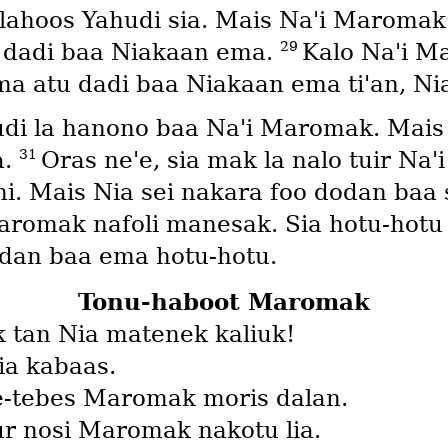
k lahoos Yahudi sia. Mais Naꞌi Maroma
29
an dadi baa Niakaan ema.
Kalo Naꞌi Ma
ma atu dadi baa Niakaan ema tiꞌan, Nia
di la hanono baa Naꞌi Maromak. Mais
31
a.
Oras neꞌe, sia mak la nalo tuir Na
 Mais Nia sei nakara foo dodan baa s
aromak nafoli manesak. Sia hotu-hotu 
odan baa ema hotu-hotu.
Tonu-haboot Maromak
 tan Nia matenek kaliuk!
ia kabaas.
e-tebes Maromak moris dalan.
r nosi Maromak nakotu lia.