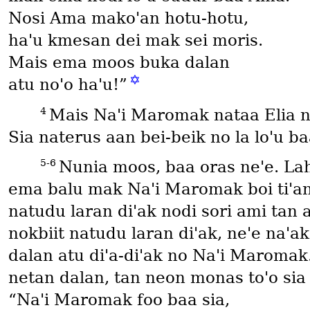
Nosi Ama makoꞌan hotu-hotu,
haꞌu kmesan dei mak sei moris.
Mais ema moos buka dalan
✡
atu noꞌo haꞌu!”
4
Mais Naꞌi Maromak nataa Elia na
Sia naterus aan bei-beik no la loꞌu baa
5-6
Nunia moos, baa oras neꞌe. La
ema balu mak Naꞌi Maromak boi tiꞌan 
natudu laran diꞌak nodi sori ami tan 
nokbiit natudu laran diꞌak, neꞌe naꞌak
dalan atu diꞌa-diꞌak no Naꞌi Maromak
netan dalan, tan neon monas toꞌo si
“Naꞌi Maromak foo baa sia,