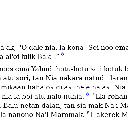
ꞌak, “O dale nia, la kona! Sei noo ema
✡
 aiꞌoi lulik Baꞌal.”
hoos ema Yahudi hotu-hotu seꞌi kotuk
atu sori, tan Nia nakara natudu laran 
amikaan hahalok diꞌak, neꞌe naꞌak, Nia 
✡
7
 nia la boi atu nalo nunia.
Lia rohan
. Balu netan dalan, tan sia mak Naꞌi M
8
a la nanono Naꞌi Maromak.
Hakerek M