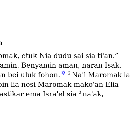
a
mak, etuk Nia dudu sai sia tiꞌan.”
nyamin. Benyamin aman, naran Isak.
✡
2
n bei uluk fohon.
Naꞌi Maromak la
noin lia nosi Maromak makoꞌan Elia
3
stikar ema Israꞌel sia
naꞌak,