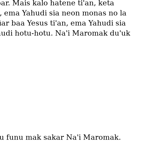
r. Mais kalo hatene tiꞌan, keta
e, ema Yahudi sia neon monas no la
iar baa Yesus tiꞌan, ema Yahudi sia
ahudi hotu-hotu. Naꞌi Maromak duꞌuk
uꞌu funu mak sakar Naꞌi Maromak.