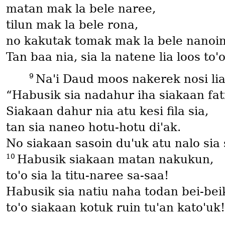
matan mak la bele naree,
tilun mak la bele rona,
no kakutak tomak mak la bele nanoin
Tan baa nia, sia la natene lia loos to
9
Naꞌi Daud moos nakerek nosi li
“Habusik sia nadahur iha siakaan fat
Siakaan dahur nia atu kesi fila sia,
tan sia naneo hotu-hotu diꞌak.
No siakaan sasoin duꞌuk atu nalo sia s
10
Habusik siakaan matan nakukun,
toꞌo sia la titu-naree sa-saa!
Habusik sia natiu naha todan bei-bei
toꞌo siakaan kotuk ruin tuꞌan katoꞌuk