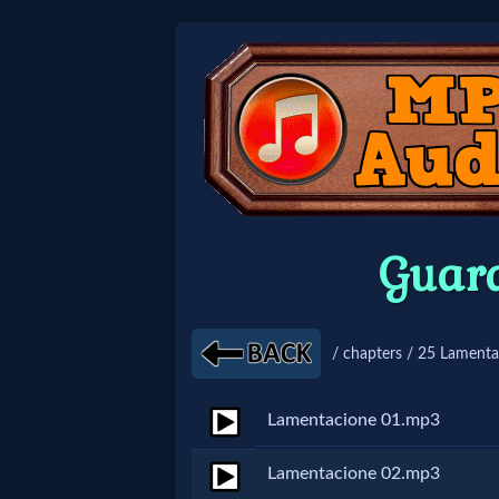
Home:
Mobile
Home: Original Style
Guar
🔍
Search
/ chapters / 25 Lamenta
Site
Lamentacione 01.mp3
🎞
Lamentacione 02.mp3
Christian