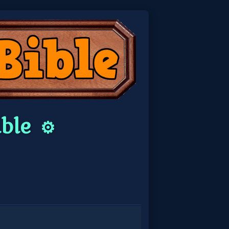
ible
⚙️