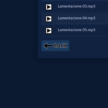
Lamentacione 03.mp3
Netflix
Lamentacione 04.mp3
🎞
Jewish
Lamentacione 05.mp3
Stories
🎞
X-
Witch
🎞
X-
Muslim