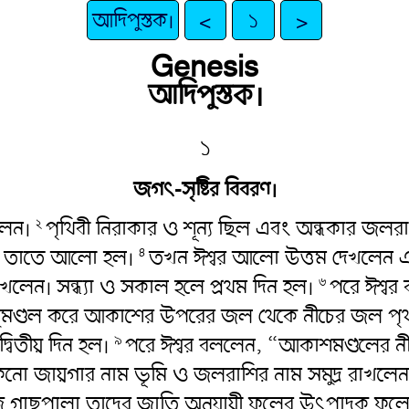
আদিপুস্তক।
<
১
>
Genesis
আদিপুস্তক।
১
জগৎ-সৃষ্টির বিবরণ।
রলেন।
পৃথিবী নিরাকার ও শূন্য ছিল এবং অন্ধকার জল
২
; তাতে আলো হল।
তখন ঈশ্বর আলো উত্তম দেখলেন 
৪
লেন। সন্ধ্যা ও সকাল হলে প্রথম দিন হল।
পরে ঈশ্বর
৬
ায়ুমণ্ডল করে আকাশের উপরের জল থেকে নীচের জল 
বিতীয় দিন হল।
পরে ঈশ্বর বললেন, “আকাশমণ্ডলের নী
৯
কনো জায়গার নাম ভূমি ও জলরাশির নাম সমুদ্র রাখলেন
ীজ গাছপালা তাদের জাতি অনুযায়ী ফলের উৎপাদক ফল