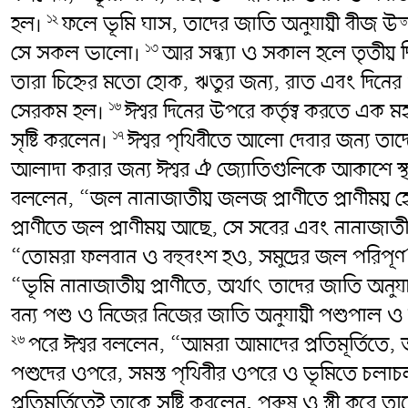
হল।
ফলে ভূমি ঘাস, তাদের জাতি অনুযায়ী বীজ উ
১২
সে সকল ভালো।
আর সন্ধ্যা ও সকাল হলে তৃতীয় 
১৩
তারা চিহ্নের মতো হোক, ঋতুর জন্য, রাত এবং দিনে
সেরকম হল।
ঈশ্বর দিনের উপরে কর্তৃত্ব করতে এক 
১৬
সৃষ্টি করলেন।
ঈশ্বর পৃথিবীতে আলো দেবার জন্য ত
১৭
আলাদা করার জন্য ঈশ্বর ঐ জ্যোতিগুলিকে আকাশে স্
বললেন, “জল নানাজাতীয় জলজ প্রাণীতে প্রাণীময়
প্রাণীতে জল প্রাণীময় আছে, সে সবের এবং নানাজাতীয
“তোমরা ফলবান ও বহুবংশ হও, সমুদ্রের জল পরিপূর্ণ 
“ভূমি নানাজাতীয় প্রাণীতে, অর্থাৎ তাদের জাতি অনু
বন্য পশু ও নিজের নিজের জাতি অনুযায়ী পশুপাল ও ন
পরে ঈশ্বর বললেন, “আমরা আমাদের প্রতিমূর্তিতে, 
২৬
পশুদের ওপরে, সমস্ত পৃথিবীর ওপরে ও ভূমিতে চলাচল
প্রতিমূর্তিতেই তাকে সৃষ্টি করলেন, পুরুষ ও স্ত্রী করে ত