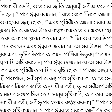
ত্পন্নকারী ওষধি, ও তাদের জাতি অনুযায়ী সবীজ ফলে
দিন হল।
পরে ঈশ্বর বললেন, “রাত থেকে দিনকে আলাদা
১৪
র ও বছরের জন্য হোক;
এবং পৃথিবীতে আলো দেবার জন্
১৫
মহাজ্যোতি ও রাতের উপরে কর্তৃত্ব করতে তার থেকেও ছোট
াদেরকে আকাশে স্থাপন করলেন এবং
দিন ও রাতের উপর
১৮
থাপন করলেন এবং ঈশ্বর দেখলেন যে, সে সব উত্তম।
আ
১৯
 হোক এবং ভূমির উপরে আকাশে পাখিরা উড়ুক।
তখন ঈ
২১
় পাখি সৃষ্টি করলেন। পরে ঈশ্বর দেখলেন যে সে সব উত্
কর এবং পৃথিবীতে পাখিদের বৃদ্ধি হোক।”
আর সন্ধ্যা
২৩
যায়ী পশুপাল, সরীসৃপ ও বন্য পশু সৃষ্টি করুক; তাতে 
িজের নিজের জাতি অনুযায়ী যাবতীয় ভূচর সরীসৃপ সৃষ্
আমাদের সঙ্গে মিল রেখে মানুষ সৃষ্টি করি; আর তারা 
কারী যাবতীয় সরীসৃপের ওপরে কর্তৃত্ব করুক।”
পরে ঈ
২৭
াদেরকে সৃষ্টি করলেন।
পরে ঈশ্বর তাদেরকে আশীর্বাদ 
২৮