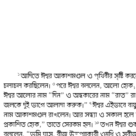
আদিতে ঈশ্বর আকাশমণ্ডল ও পৃথিবীর সৃষ্টি ক
১
চলাচল করছিলেন।
পরে ঈশ্বর বললেন, আলো হোক
৩
ঈশ্বর আলোর নাম “দিন” ও অন্ধকারের নাম “রাত” রাখ
জলকে দুই ভাগে আলাদা করুক।”
ঈশ্বর এইভাবে ব
৭
নাম আকাশমণ্ডল রাখলেন। আর সন্ধ্যা ও সকাল হলে দ্
প্রকাশিত হোক,” তাতে সেরকম হল।
তখন ঈশ্বর শু
১০
বললেন, “ভূমি ঘাস, বীজ উত্পন্নকারী ওষধি ও সব