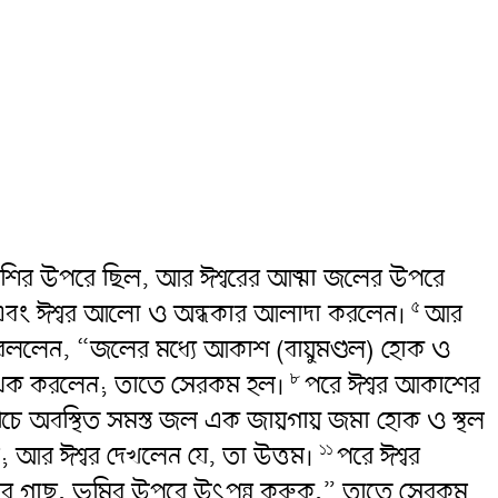
রাশির উপরে ছিল, আর ঈশ্বরের আত্মা জলের উপরে
এবং ঈশ্বর আলো ও অন্ধকার আলাদা করলেন।
আর
৫
 বললেন, “জলের মধ্যে আকাশ (বায়ুমণ্ডল) হোক ও
পৃথক করলেন; তাতে সেরকম হল।
পরে ঈশ্বর আকাশের
৮
চে অবস্থিত সমস্ত জল এক জায়গায় জমা হোক ও স্থল
; আর ঈশ্বর দেখলেন যে, তা উত্তম।
পরে ঈশ্বর
১১
ের গাছ, ভূমির উপরে উৎপন্ন করুক,” তাতে সেরকম