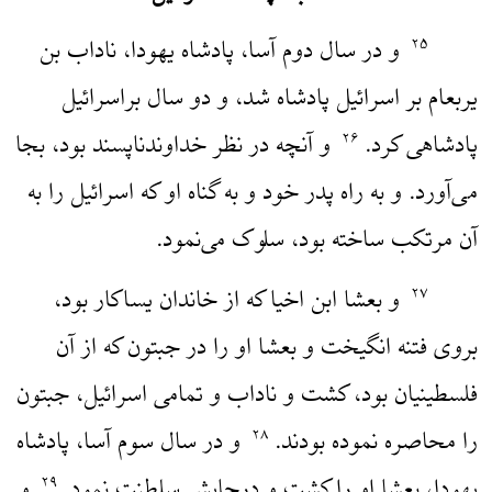
و در سال دوم آسا، پادشاه یهودا، ناداب بن
۲۵
یربعام بر اسرائیل پادشاه شد، و دو سال براسرائیل
پادشاهی کرد.
و آنچه در نظر خداوندناپسند بود، بجا
۲۶
می‌آورد. و به راه پدر خود و به گناه او که اسرائیل را به
آن مرتکب ساخته بود، سلوک می‌نمود.
و بعشا ابن اخیا که از خاندان یساکار بود،
۲۷
بروی فتنه انگیخت و بعشا او را در جبتون که از آن
فلسطینیان بود، کشت و ناداب و تمامی اسرائیل، جبتون
را محاصره نموده بودند.
و در سال سوم آسا، پادشاه
۲۸
یهودا، بعشا او را کشت و درجایش سلطنت نمود.
و
۲۹