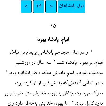
اول پادشاهان
<
۱۵
>
۱۵
ابیام، پادشاه یهودا
و در سال هجدهم پادشاهی یربعام بن نباط،
۱
ابیام، بر یهودا پادشاه شد.
سه سال در اورشلیم
۲
سلطنت نمود و اسم مادرش معکه دختر ابشالوم بود.
۳
و در تمامی گناهانی که پدرش قبل از او کرده بود،
سلوک می‌نمود، ودلش با یهوه، خدایش مثل دل پدرش
داود کامل نبود.
اما یهوه، خدایش به‌خاطر داود وی
۴