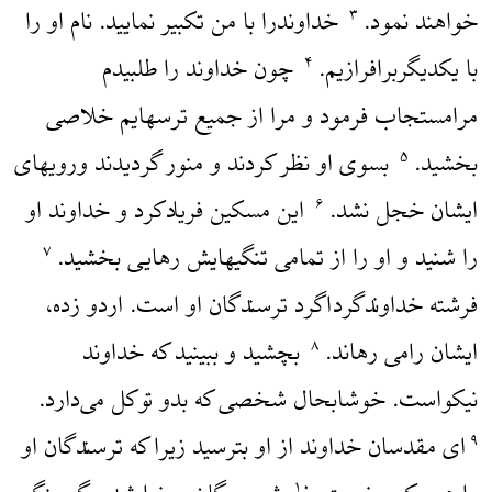
خواهند نمود.
خداوندرا با من تکبیر نمایید. نام او را
۳
با یکدیگربرافرازیم.
چون خداوند را طلبیدم
۴
مرامستجاب فرمود و مرا از جمیع ترسهایم خلاصی
بخشید.
بسوی او نظر کردند و منور گردیدند ورویهای
۵
ایشان خجل نشد.
این مسکین فریادکرد و خداوند او
۶
را شنید و او را از تمامی تنگیهایش رهایی بخشید.
۷
فرشته خداوندگرداگرد ترسندگان او است. اردو زده،
ایشان رامی رهاند.
بچشید و ببینید که خداوند
۸
نیکواست. خوشابحال شخصی که بدو توکل می‌دارد.
‌ای مقدسان خداوند از او بترسید زیرا که ترسندگان او
۹
۱۰