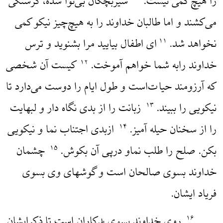
را هیچ کمی نیست.
شیربچگان بی‌نوا شده، گرسنگی
می‌کشند و اما طالبان خداوند را به هیچ‌چیز نیکو کمی
نخواهد شد.
‌ای اطفال بیایید مرا بشنوید و ترس
۱۱
خداوند رابه شما خواهم آموخت.
کیست آن شخصی
۱۲
که آرزومند حیات‌است و طول ایام را دوست می‌دارد تا
نیکویی را ببیند.
زبانت را از بدی نگاه دار و لبهایت
۱۳
را از سخنان حیله آمیز.
ازبدی اجتناب نما و نیکویی
۱۴
بکن. صلح را طلب نماو در‌پی آن بکوش.
چشمان
۱۵
خداوند بسوی صالحان است و گوشهای وی بسوی
فریاد ایشان.
روی خداوند بسوی بدکاران است تا ذکرایشان
۱۶