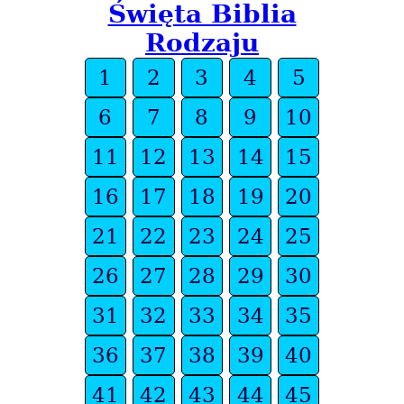
Święta Biblia
Rodzaju
1
2
3
4
5
6
7
8
9
10
11
12
13
14
15
16
17
18
19
20
21
22
23
24
25
26
27
28
29
30
31
32
33
34
35
36
37
38
39
40
41
42
43
44
45