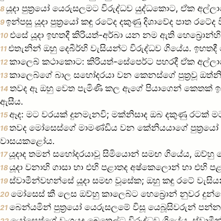
යූදා පුත්‍රයෝ යෙරුසලමට විරුද්ධව යුද්ධකොට, ඒක අල්
8
ඉන්පසු යූදා පුත්‍රයෝ කඳු රටේද දකුණු දිශාවේද පාත රටේ
9
එසේ යූදා ඉහතදී කිරියත්-අර්බා යන නම ඇති හෙබ්‍රොන
10
එතැනින් ඔහු දෙබීර්හි වැසියන්ට විරුද්ධව ගියේය. ඉහතදී
11
කාලෙබ් කථාකොට: කිරියත්-සේපෙර්ට පහරදී ඒක අල්ලාග
12
කාලෙබ්ගේ බාල සහෝදරයා වන කෙනස්ගේ පුත්‍රවූ ඔත්නි
13
තවද ඈ ඔහු වෙත පැමිණි කල ඇගේ පියාගෙන් කෙතක් ඉ
14
ඇසීය.
ඈද: මට වරයක් දුනමැනවි; මක්නිසාද ඔබ දකුණු රටක් මට
15
තවද මෝසෙස්ගේ මාමණ්ඩිය වන කේනියයාගේ පුත්‍රයෝ යූද
16
වාසයකළෝය.
යූදාද තමන් සහෝදරයාවූ සිමියොන් සමඟ ගියේය, ඔව්හු
17
යූදා වනාහි ගාසා හා එහි පළාතද අෂ්කෙලොන් හා එහි පළ
18
ස්වාමීන්වහන්සේ යූදා සමඟ වූසේක; ඔහු කඳු රටේ වැසිය
19
මෝසෙස් කී ලෙස ඔව්හු කාලෙබ්ට හෙබ්‍රොන් නුවර දුන්න
20
බෙන්යමින් පුත්‍රයෝ යෙරුසලමේ විසූ යෙබූසිවරුන් පන්
21
යෝසෙප්ගේ වංශයද බෙතෙල්ට විරුද්ධව ගියේය. ස්වාමී
22