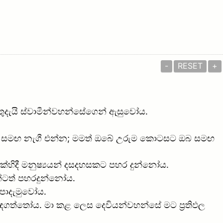
-
RESET
+
ුතුදැයි ස්වාමීන්වහන්සේගෙන් ඇසුවෝය.
මා සමඟ නැගී එන්න; මමත් ඔබේ උරුම කොටසට ඔබ සමඟ
ෙක්හිදී මනුෂ්‍යයන් දසදහසකට පහර දුන්නෝය.
න්ටත් පහරදුන්නෝය.
කපාදැමුවෝය.
ත්තෝය. මා කළ ලෙස දෙවියන්වහන්සේ මට ප්‍රතිඵල