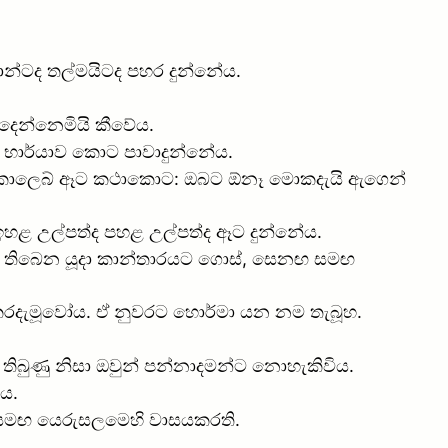
ාන්ටද තල්මයිටද පහර දුන්නේය.
දෙන්නෙමියි කීවේය.
ට භාර්යාව කොට පාවාදුන්නේය.
ාය. කාලෙබ් ඈට කථාකොට: ඔබට ඕනෑ මොකදැයි ඇගෙන්
් ඉහළ උල්පත්ද පහළ උල්පත්ද ඈට දුන්නේය.
ණෙන් තිබෙන යූදා කාන්තාරයට ගොස්, සෙනඟ සමඟ
ාශකරදැමූවෝය. ඒ නුවරට හොර්මා යන නම තැබූහ.
 තිබුණු නිසා ඔවුන් පන්නාදමන්ට නොහැකිවිය.
ීය.
යන් සමඟ යෙරුසලමෙහි වාසයකරති.