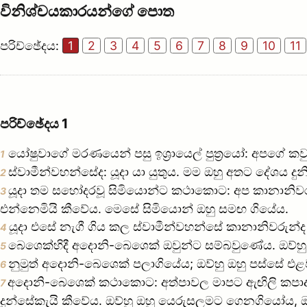
විනිශ්චයකාරයන්ගේ පොත
පරිච්ඡේදය:
1
2
3
4
5
6
7
8
9
10
11
පරිච්ඡේදය 1
යෝෂුවාගේ මරණයෙන් පසු ඉශ්‍රායෙල් පුත්‍රයෝ: අපගේ කව
1
ස්වාමීන්වහන්සේද: යූදා යා යුතුය. මම ඔහු අතට දේශය දුන
2
යූදා තම සහෝදරවූ සිමියොන්ට කථාකොට: අප කානානිව
3
එන්නෙමියි කීවේය. මෙසේ සිමියොන් ඔහු සමඟ ගියේය.
යූදා එසේ නැගී ගිය කල ස්වාමීන්වහන්සේ කානානිවරුන්ද
4
බෙශෙක්හිදී අදොනි-බෙශෙක් ඔවුන්ට සම්බවුණේය. ඔව්හු 
5
නුමුත් අදොනි-බෙශෙක් පලාගියේය; ඔව්හු ඔහු පස්සේ එ
6
අදොනි-බෙශෙක් කථාකොට: අත්පාවල මාපට ඇඟිලි කපාද
7
දුන්සේකැයි කීවේය. ඔව්හු ඔහු යෙරුසලමට ගෙනගියෝය, ඔ