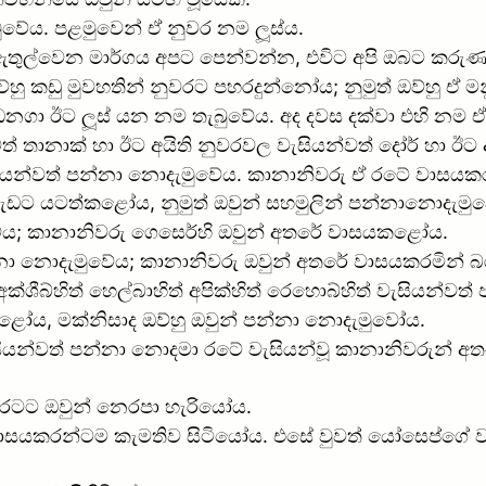
ුවේය. පළමුවෙන් ඒ නුවර නම ලූස්ය.
රට ඇතුල්වෙන මාර්ගය අපට පෙන්වන්න, එවිට අපි ඔබට කර
ු කඩු මුවහතින් නුවරට පහරදුන්නෝය; නුමුත් ඔව්හු ඒ මනු
ඩනගා ඊට ලූස් යන නම තැබුවේය. අද දවස දක්වා එහි නම 
 තානාක් හා ඊට අයිති නුවරවල වැසියන්වත් දෝර් හා ඊට අ
ැසියන්වත් පන්නා නොදැමුවේය. කානානිවරු ඒ රටේ වාසයක
ර වැඩට යටත්කළෝය, නුමුත් ඔවුන් සහමුලින් පන්නානොදැමු
මුවේය; කානානිවරු ගෙසෙර්හි ඔවුන් අතරේ වාසයකළෝය.
්නා නොදැමුවේය; කානානිවරු ඔවුන් අතරේ වාසයකරමින් බ
අක්ශීබ්හිත් හෙල්බාහිත් අපික්හිත් රෙහොබ්හිත් වැසියන්ව
ළෝය, මක්නිසාද ඔව්හු ඔවුන් පන්නා නොදැමුවෝය.
ැසියන්වත් පන්නා නොදමා රටේ වැසියන්වූ කානානිවරුන් අ
ඳු රටට ඔවුන් නෙරපා හැරියෝය.
වාසයකරන්ටම කැමතිව සිටියෝය. එසේ වුවත් යෝසෙප්ගේ වං