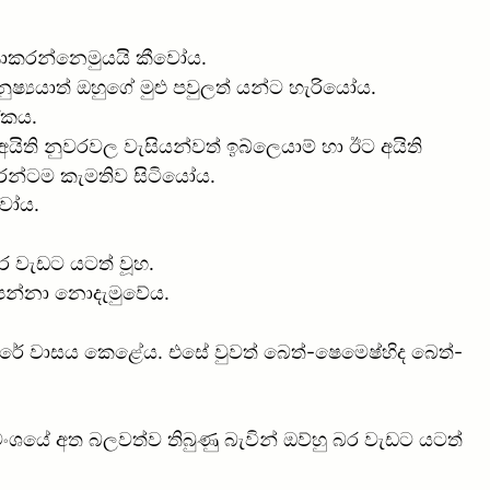
ුණාකරන්නෙමුයයි කීවෝය.
ෂ්‍යයාත් ඔහුගේ මුළු පවුලත් යන්ට හැරියෝය.
ඒකය.
යිති නුවරවල වැසියන්වත් ඉබ්ලෙයාම් හා ඊට අයිති
රන්ටම කැමතිව සිටියෝය.
වෝය.
ර වැඩට යටත් වූහ.
ත් පන්නා නොදැමුවේය.
තරේ වාසය කෙළේය. එසේ වුවත් බෙත්-ෂෙමෙෂ්හිද බෙත්-
ශයේ අත බලවත්ව තිබුණු බැවින් ඔව්හු බර වැඩට යටත්