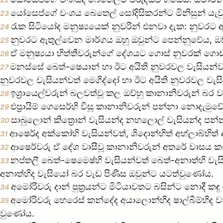
යෝසෙප්ගේ වංශය බෙතෙල් සෝදිසිකරන්ට මිනිසුන් යැව
23
රැක සිටියෝද මනුෂ්‍යයෙක් නුවරින් එනවා දැක: නුව
24
නුවරට ඇතුල්වෙන මාර්ගය ඔහු ඔවුන්ට පෙන්නුවේය, ඔව්හ
25
ඒ මනුෂ්‍යයා හිත්තීවරුන්ගේ දේශයට ගොස් නුවරක් ගො
26
මනස්සේ බෙත්-ෂෙයාන් හා ඊට අයිති නුවරවල වැසියන්වත්
27
නුවරවල වැසියන්වත් මෙගිද්දෝ හා ඊට අයිති නුවරවල ව
ඉශ්‍රායෙල්වරුන් බලවත්වූ කල ඔව්හු කානානිවරුන් බ
28
එප්‍රායිම් ගෙසෙර්හි විසූ කානානිවරුන් පන්නා නොදැ
29
සාබුලොන් කිත්‍රොන් වැසියන්ද නහලොල් වැසියන්ද පන
30
ආෂෙර්ද අක්කෝහි වැසියන්වත්, ශිදොන්හිත් අහ්ලාබ්හිත් 
31
ආෂෙර්වරු ඒ දේශ වාසීවූ කානානිවරුන් අතරේ වාසය ක
32
නප්තලී බෙත්-ෂෙමෙෂ්හි වැසියන්වත් බෙත්-අනාත්හි ව
33
අනාත්හිද වැසියෝ බර වැඩ පිණිස ඔවුන්ට යටත්වුණෝය.
අමෝරිවරු දාන් පුත්‍රයන්ට මිටියාවතට බසින්ට නොදී ක
34
අමෝරිවරු හෙරෙස් කන්දේද අයාලොන්හිද ෂාල්බීම්හිද 
35
වුණෝය.