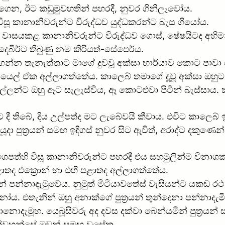
ලාගෙන, ඊට කඩුමුවහතින් පහරදී, නුවර ගිනිලෑවෝය.
ද විසූ කානානිවරුන්ට විරුද්ධව යුද්ධකරන්ට බැස ගියෝය.
්හි වාසයකළ කානානිවරුන්ට විරුද්ධව ගොස්, ෂේෂයිටද අහිම
 දෙබීර්ට තිබුණු නම කිරියත්-සේපෙර්ය.
න්න තැනැත්තාට මාගේ දුවවූ අක්සා භාර්යාව කොට පාවා 
යෙල් ඒක අල්ලාගත්තේය. කාලෙබ් තමාගේ දූවූ අක්සා ඔහු
ල්ලන්ට ඔහු ඈට සැලැස්විය, ඈ කොටළුවා පිටින් බැස්ස
 දී තිබේ, දිය උල්පත්ද මට ලැබේවයි කීවාය. එවිට කාලෙබ
ා පුත්‍රයන් සමඟ ඉඳිගස් නුවර සිට ඇවිත්, අරාද්ට දකු
 ශෙපත්හි විසූ කානානිවරුන්ට පහරදී එය සහමුලින්ම වින
ාතද එක්‍රොන් හා එහි පළාතද අල්ලාගත්තේය.
න් පන්නාදැමුවේය. නුමුත් මිටියාවතේස් වැසියන්ට යකඩ රථ
ෝය. එතැනින් ඔහු අනාක්ගේ පුත්‍රයන් තුන්දෙනා පන්නාදැම
නානොදැමූහ. යෙබූසිවරු අද දවස දක්වා බෙන්යමින් පුත්‍ර
න්වහන්සේ ඔවුන් සමඟ වූසේක.