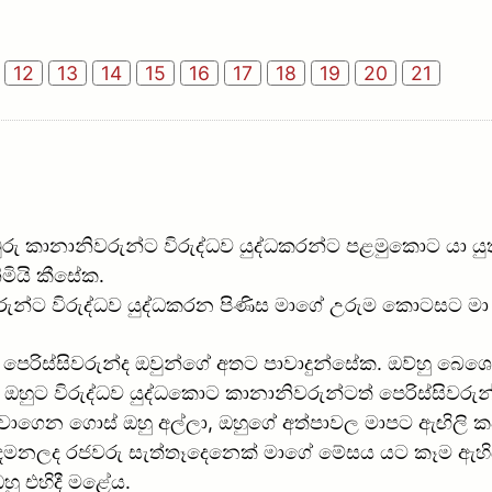
12
13
14
15
16
17
18
19
20
21
ුරු කානානිවරුන්ට විරුද්ධව යුද්ධකරන්ට පළමුකොට යා ය
ිමියි කීසේක.
රුන්ට විරුද්ධව යුද්ධකරන පිණිස මාගේ උරුම කොටසට 
 පෙරිස්සිවරුන්ද ඔවුන්ගේ අතට පාවාදුන්සේක. ඔව්හු බෙශ
ඔහුට විරුද්ධව යුද්ධකොට කානානිවරුන්ටත් පෙරිස්සිවරු
ළවාගෙන ගොස් ඔහු අල්ලා, ඔහුගේ අත්පාවල මාපට ඇඟිලි 
මනලද රජවරු සැත්තෑදෙනෙක් මාගේ මේසය යට කෑම ඇහිඳග
හු එහිදී මළේය.