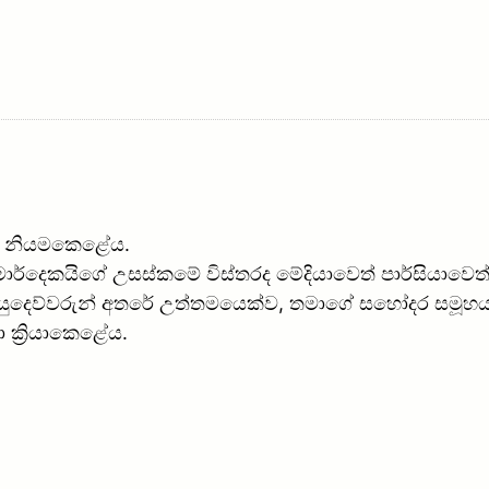
න් නියමකෙළේය.
්කළ මොර්දෙකයිගේ උසස්කමේ විස්තරද මේදියාවෙත් පාර්සි
, යුදෙව්වරුන් අතරේ උත්තමයෙක්ව, තමාගේ සහෝදර සමූහය
 ක්‍රියාකෙළේය.