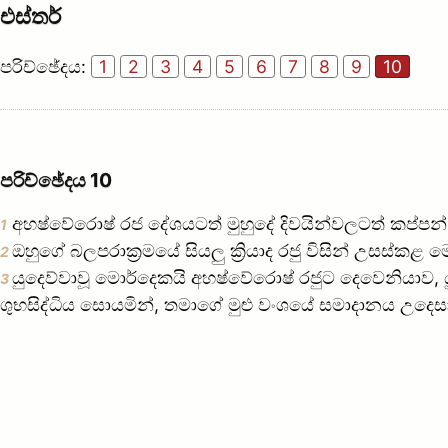
එස්තර්
පරිච්ඡේදය:
1
2
3
4
5
6
7
8
9
10
පරිච්ඡේදය 10
අහෂ්වේරොෂ් රජ දේශයටත් මුහුදේ දිවයින්වලටත් කප්ප
1
ඔහුගේ බලපරාක්‍රමයේ සියලු ක්‍රියාද රජු විසින් උසස
2
යුදෙව්වාවූ මොර්දෙකයි අහෂ්වේරොෂ් රජුට දෙවෙනියාව
3
ශුභසිද්ධිය සොයමින්, තමාගේ මුළු වංශයේ සමාදානය උදෙසා