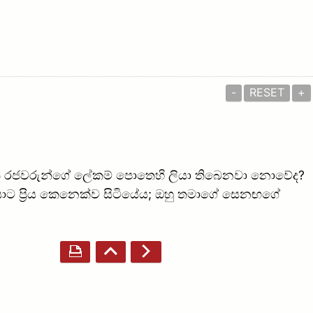
-
RESET
+
යාවෙත් රජවරුන්ගේ ලේකම් පොතෙහි ලියා තිබෙනවා නොවේද?
ාට ප්‍රිය කෙනෙක්ව සිටියේය; ඔහු තමාගේ සෙනඟගේ