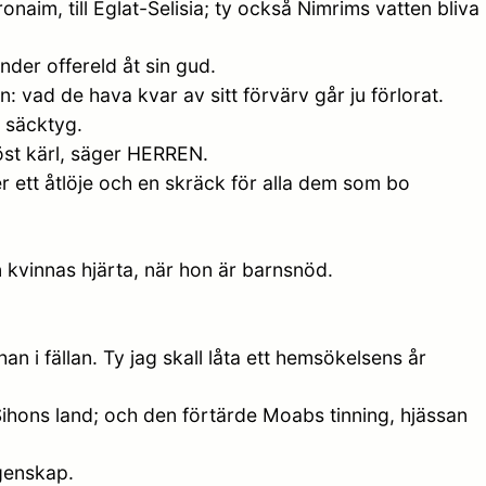
naim, till Eglat-Selisia; ty också Nimrims vatten bliva
der offereld åt sin gud.
: vad de hava kvar av sitt förvärv går ju förlorat.
 säcktyg.
öst kärl, säger HERREN.
r ett åtlöje och en skräck för alla dem som bo
 kvinnas hjärta, när hon är barnsnöd.
 i fällan. Ty jag skall låta ett hemsökelsens år
Sihons land; och den förtärde Moabs tinning, hjässan
ngenskap.