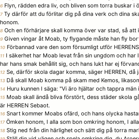
Flyn, rädden edra liv, och bliven som torra buskar i 
6
Ty därför att du förlitar dig på dina verk och dina s
7
honom.
Och en förhärjare skall komma över var stad, så att 
8
Given vingar åt Moab, ty flygande måste han fly bort
9
Förbannad vare den som försumligt utför HERRENS v
10
I säkerhet har Moab levat från sin ungdom och har leg
11
har hans smak behållit sig, och hans lukt har ej förvand
Se, därför skola dagar komma, säger HERREN, då ja
12
Då skall Moab komma på skam med Kemos, likasom I
13
Huru kunnen I säga: "Vi äro hjältar och tappra män i
14
Moab skall ändå bliva förstört, dess städer skola g
15
är HERREN Sebaot.
Snart kommer Moabs ofärd, och hans olycka hastar
16
Ömken honom, I alla som bon omkring honom, I alla
17
Stig ned från din härlighet och sätt dig på torra ma
18
Ställ dig vid vägen och spela omkring dig, du Aroer
19