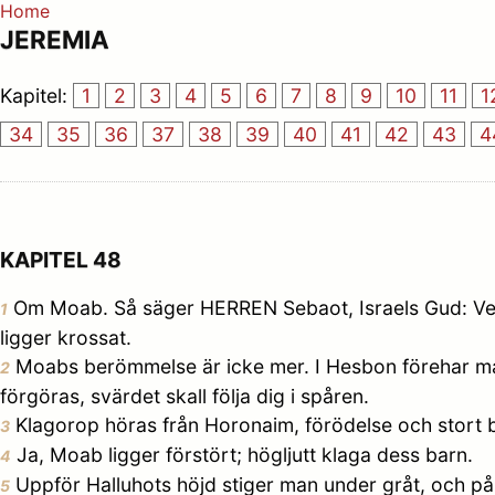
Home
JEREMIA
Kapitel:
1
2
3
4
5
6
7
8
9
10
11
1
34
35
36
37
38
39
40
41
42
43
4
KAPITEL 48
Om Moab. Så säger HERREN Sebaot, Israels Gud: Ve öv
1
ligger krossat.
Moabs berömmelse är icke mer. I Hesbon förehar man o
2
förgöras, svärdet skall följa dig i spåren.
Klagorop höras från Horonaim, förödelse och stort 
3
Ja, Moab ligger förstört; högljutt klaga dess barn.
4
Uppför Halluhots höjd stiger man under gråt, och på 
5