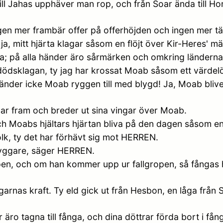
ll Jahas upphäver man rop, och från Soar ända till Horo
en mer frambär offer på offerhöjden och ingen mer tän
a, mitt hjärta klagar såsom en flöjt över Kir-Heres' män
na; på alla händer äro sårmärken och omkring länderna
dödsklagan, ty jag har krossat Moab såsom ett värdel
änder icke Moab ryggen till med blygd! Ja, Moab blive
ar fram och breder ut sina vingar över Moab.
Och Moabs hjältars hjärtan bliva på den dagen såsom en
olk, ty det har förhävt sig mot HERREN.
nbyggare, säger HERREN.
pen, och om han kommer upp ur fallgropen, så fångas han
arnas kraft. Ty eld gick ut från Hesbon, en låga från 
 äro tagna till fånga, och dina döttrar förda bort i få