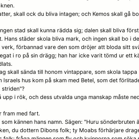
öknen.
katter, skall ock du bliva intagen; och Kemos skall gå 
ingen stad skall kunna rädda sig; dalen skall bliva fö
. Hans städer skola bliva mark, och ingen skall bo i d
erk, förbannad vare den som dröjer att bloda sitt sv
at i ro på sin drägg; han har icke varit tömd ur ett kä
lats.
g skall sända till honom vintappare, som skola tapp
sraels hus kom på skam med Betel, som det förlitade
 striden"?
å upp i rök, och dess utvalda unga manskap måste ned 
 fram med fart.
 som kännen hans namn. Sägen: "Huru sönderbruten är 
rken, du dottern Dibons folk; ty Moabs förhärjare drag
s folk; fråga männen som fly och kvinnorna som söka r