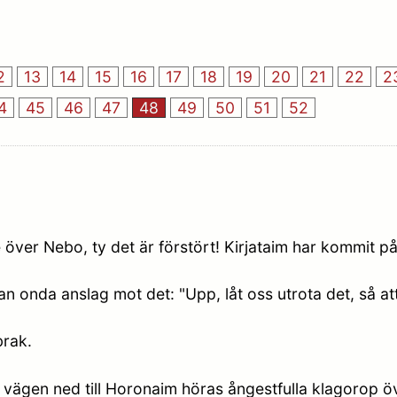
2
13
14
15
16
17
18
19
20
21
22
2
4
45
46
47
48
49
50
51
52
er Nebo, ty det är förstört! Kirjataim har kommit på
nda anslag mot det: "Upp, låt oss utrota det, så att 
brak.
vägen ned till Horonaim höras ångestfulla klagorop öv