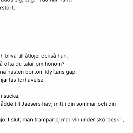
stört.
liva till åtlöje, också han.
 så ofta du talar om honom?
ina nästen bortom klyftans gap.
järtas förhävelse.
n sucka.
dde till Jaesers hav; mitt i din sommar och din
jort slut; man trampar ej mer vin under skördeskri,