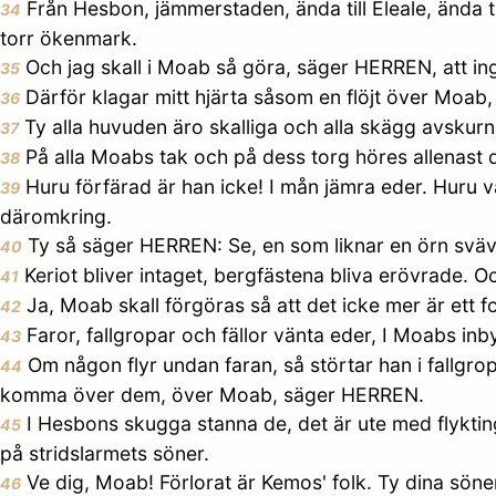
Från Hesbon, jämmerstaden, ända till Eleale, ända ti
34
torr ökenmark.
Och jag skall i Moab så göra, säger HERREN, att ing
35
Därför klagar mitt hjärta såsom en flöjt över Moab, j
36
Ty alla huvuden äro skalliga och alla skägg avskur
37
På alla Moabs tak och på dess torg höres allenast 
38
Huru förfärad är han icke! I mån jämra eder. Huru v
39
däromkring.
Ty så säger HERREN: Se, en som liknar en örn sväv
40
Keriot bliver intaget, bergfästena bliva erövrade. 
41
Ja, Moab skall förgöras så att det icke mer är ett f
42
Faror, fallgropar och fällor vänta eder, I Moabs i
43
Om någon flyr undan faran, så störtar han i fallgro
44
komma över dem, över Moab, säger HERREN.
I Hesbons skugga stanna de, det är ute med flykting
45
på stridslarmets söner.
Ve dig, Moab! Förlorat är Kemos' folk. Ty dina söner
46