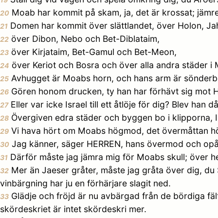
Moab har kommit på skam, ja, det är krossat; jämr
20
Domen har kommit över slättlandet, över Holon, Ja
21
över Dibon, Nebo och Bet-Diblataim,
22
över Kirjataim, Bet-Gamul och Bet-Meon,
23
över Keriot och Bosra och över alla andra städer i M
24
Avhugget är Moabs horn, och hans arm är sönderb
25
Gören honom drucken, ty han har förhävt sig mot HER
26
Eller var icke Israel till ett åtlöje för dig? Blev h
27
Övergiven edra städer och byggen bo i klipporna, 
28
Vi hava hört om Moabs högmod, det övermåttan hög
29
Jag känner, säger HERREN, hans övermod och opålitli
30
Därför måste jag jämra mig för Moabs skull; över 
31
Mer än Jaeser gråter, måste jag gråta över dig, du 
32
vinbärgning har ju en förhärjare slagit ned.
Glädje och fröjd är nu avbärgad från de bördiga fält
33
skördeskriet är intet skördeskri mer.