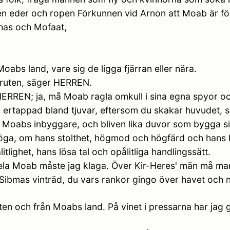
en eder och ropen Förkunnen vid Arnon att Moab är för
has och Mofaat,
oabs land, vare sig de ligga fjärran eller nära.
ruten, säger HERREN.
REN; ja, må Moab ragla omkull i sina egna spyor och b
an då ertappad bland tjuvar, eftersom du skakar huvudet,
I Moabs inbyggare, och bliven lika duvor som bygga s
a, om hans stolthet, högmod och högfärd och hans h
ghet, hans lösa tal och opålitliga handlingssätt.
hela Moab måste jag klaga. Över Kir-Heres' män må ma
Sibmas vinträd, du vars rankor gingo över havet och nå
en och från Moabs land. På vinet i pressarna har jag g