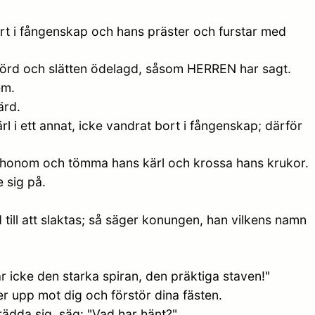
bort i fångenskap och hans präster och furstar med
rstörd och slätten ödelagd, såsom HERREN har sagt.
em.
ärd.
rl i ett annat, icke vandrat bort i fångenskap; därför
a honom och tömma hans kärl och krossa hans krukor.
 sig på.
till att slaktas; så säger konungen, han vilkens namn
icke den starka spiran, den präktiga staven!"
er upp mot dig och förstör dina fästen.
ädda sig, säg: "Vad har hänt?"