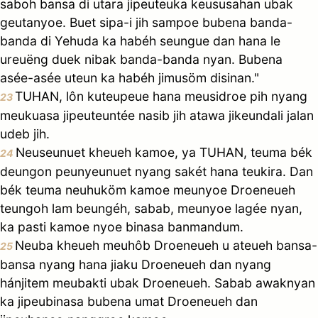
saboh bansa di utara jipeuteuka keususahan ubak
geutanyoe. Buet sipa-i jih sampoe bubena banda-
banda di Yehuda ka habéh seungue dan hana le
ureuëng duek nibak banda-banda nyan. Bubena
asée-asée uteun ka habéh jimusöm disinan."
TUHAN, lôn kuteupeue hana meusidroe pih nyang
23
meukuasa jipeuteuntée nasib jih atawa jikeundali jalan
udeb jih.
Neuseunuet kheueh kamoe, ya TUHAN, teuma bék
24
deungon peunyeunuet nyang sakét hana teukira. Dan
bék teuma neuhuköm kamoe meunyoe Droeneueh
teungoh lam beungéh, sabab, meunyoe lagée nyan,
ka pasti kamoe nyoe binasa banmandum.
Neuba kheueh meuhôb Droeneueh u ateueh bansa-
25
bansa nyang hana jiaku Droeneueh dan nyang
hánjitem meubakti ubak Droeneueh. Sabab awaknyan
ka jipeubinasa bubena umat Droeneueh dan