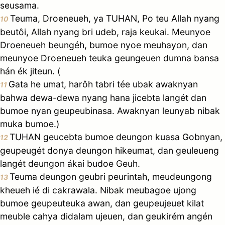
seusama.
Teuma, Droeneueh, ya TUHAN, Po teu Allah nyang
10
beutôi, Allah nyang bri udeb, raja keukai. Meunyoe
Droeneueh beungéh, bumoe nyoe meuhayon, dan
meunyoe Droeneueh teuka geungeuen dumna bansa
hán ék jiteun. (
Gata he umat, harôh tabri tée ubak awaknyan
11
bahwa dewa-dewa nyang hana jicebta langét dan
bumoe nyan geupeubinasa. Awaknyan leunyab nibak
muka bumoe.)
TUHAN geucebta bumoe deungon kuasa Gobnyan,
12
geupeugét donya deungon hikeumat, dan geuleueng
langét deungon ákai budoe Geuh.
Teuma deungon geubri peurintah, meudeungong
13
kheueh ié di cakrawala. Nibak meubagoe ujong
bumoe geupeuteuka awan, dan geupeujeuet kilat
meuble cahya didalam ujeuen, dan geukirém angén