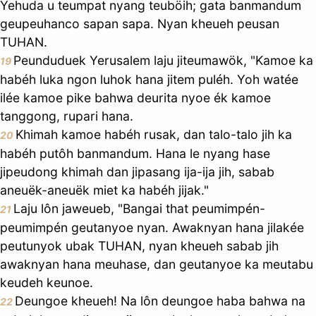
Yehuda u teumpat nyang teuböih; gata banmandum
geupeuhanco sapan sapa. Nyan kheueh peusan
TUHAN.
Peunduduek Yerusalem laju jiteumawök, "Kamoe ka
19
habéh luka ngon luhok hana jitem puléh. Yoh watée
ilée kamoe pike bahwa deurita nyoe ék kamoe
tanggong, rupari hana.
Khimah kamoe habéh rusak, dan talo-talo jih ka
20
habéh putôh banmandum. Hana le nyang hase
jipeudong khimah dan jipasang ija-ija jih, sabab
aneuëk-aneuëk miet ka habéh jijak."
Laju lôn jaweueb, "Bangai that peumimpén-
21
peumimpén geutanyoe nyan. Awaknyan hana jilakée
peutunyok ubak TUHAN, nyan kheueh sabab jih
awaknyan hana meuhase, dan geutanyoe ka meutabu
keudeh keunoe.
Deungoe kheueh! Na lôn deungoe haba bahwa na
22