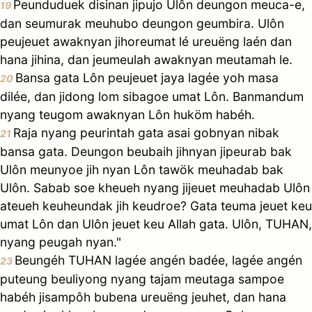
Peunduduek disinan jipujo Ulôn deungon meuca-e,
19
dan seumurak meuhubo deungon geumbira. Ulôn
peujeuet awaknyan jihoreumat lé ureuëng laén dan
hana jihina, dan jeumeulah awaknyan meutamah le.
Bansa gata Lôn peujeuet jaya lagée yoh masa
20
dilée, dan jidong lom sibagoe umat Lôn. Banmandum
nyang teugom awaknyan Lôn huköm habéh.
Raja nyang peurintah gata asai gobnyan nibak
21
bansa gata. Deungon beubaih jihnyan jipeurab bak
Ulôn meunyoe jih nyan Lôn tawök meuhadab bak
Ulôn. Sabab soe kheueh nyang jijeuet meuhadab Ulôn
ateueh keuheundak jih keudroe? Gata teuma jeuet keu
umat Lôn dan Ulôn jeuet keu Allah gata. Ulôn, TUHAN,
nyang peugah nyan."
Beungéh TUHAN lagée angén badée, lagée angén
23
puteung beuliyong nyang tajam meutaga sampoe
habéh jisampôh bubena ureuëng jeuhet, dan hana