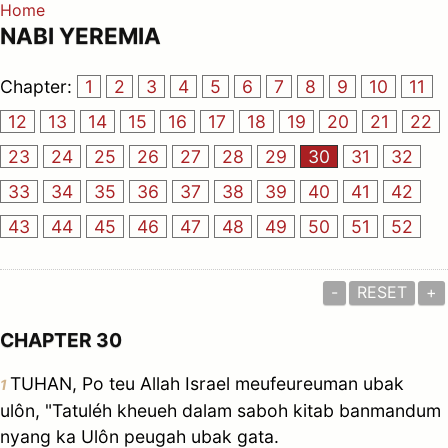
Home
NABI YEREMIA
Chapter:
1
2
3
4
5
6
7
8
9
10
11
12
13
14
15
16
17
18
19
20
21
22
23
24
25
26
27
28
29
30
31
32
33
34
35
36
37
38
39
40
41
42
43
44
45
46
47
48
49
50
51
52
-
RESET
+
CHAPTER 30
TUHAN, Po teu Allah Israel meufeureuman ubak
1
ulôn, "Tatuléh kheueh dalam saboh kitab banmandum
nyang ka Ulôn peugah ubak gata.