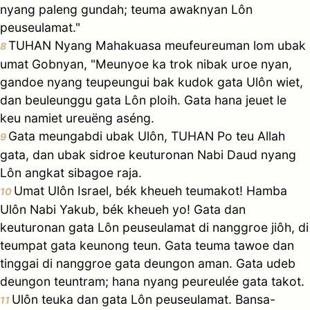
nyang paleng gundah; teuma awaknyan Lôn
peuseulamat."
TUHAN Nyang Mahakuasa meufeureuman lom ubak
8
umat Gobnyan, "Meunyoe ka trok nibak uroe nyan,
gandoe nyang teupeungui bak kudok gata Ulôn wiet,
dan beuleunggu gata Lôn ploih. Gata hana jeuet le
keu namiet ureuëng aséng.
Gata meungabdi ubak Ulôn, TUHAN Po teu Allah
9
gata, dan ubak sidroe keuturonan Nabi Daud nyang
Lôn angkat sibagoe raja.
Umat Ulôn Israel, bék kheueh teumakot! Hamba
10
Ulôn Nabi Yakub, bék kheueh yo! Gata dan
keuturonan gata Lôn peuseulamat di nanggroe jiôh, di
teumpat gata keunong teun. Gata teuma tawoe dan
tinggai di nanggroe gata deungon aman. Gata udeb
deungon teuntram; hana nyang peureulée gata takot.
Ulôn teuka dan gata Lôn peuseulamat. Bansa-
11