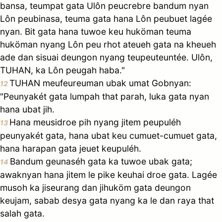
bansa, teumpat gata Ulôn peucrebre bandum nyan
Lôn peubinasa, teuma gata hana Lôn peubuet lagée
nyan. Bit gata hana tuwoe keu huköman teuma
huköman nyang Lôn peu rhot ateueh gata na kheueh
ade dan sisuai deungon nyang teupeuteuntée. Ulôn,
TUHAN, ka Lôn peugah haba."
TUHAN meufeureuman ubak umat Gobnyan:
12
"Peunyakét gata lumpah that parah, luka gata nyan
hana ubat jih.
Hana meusidroe pih nyang jitem peupuléh
13
peunyakét gata, hana ubat keu cumuet-cumuet gata,
hana harapan gata jeuet keupuléh.
Bandum geunaséh gata ka tuwoe ubak gata;
14
awaknyan hana jitem le pike keuhai droe gata. Lagée
musoh ka jiseurang dan jihuköm gata deungon
keujam, sabab desya gata nyang ka le dan raya that
salah gata.