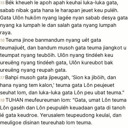
Bék kheueh le apoh apah keuhai luka-luka gata,
15
sabab nibak gata hana le harapan jeuet keu puléh.
Gata Ulôn huköm nyang lagée nyan sabab desya gata
nyang ka lumpah le dan salah gata nyang lumpah
raya.
Teuma jinoe banmandum nyang uét gata
16
teumajiuét, dan bandum musoh gata teuma jiangkot u
teumpat nyang teuböih. Ulôn nyang tindéeh keu
ureuëng nyang tindéeh gata, Ulôn kureubot bak
ureuëng nyang reupah gata.
Bahpi musoh gata jipeugah, 'Sion ka jiböih, dan
17
hana nyang tem kalon,' teuma gata Lôn peujeuet
seuhat lom, dan luka-luka gata Lôn peu ubat teuma."
TUHAN meufeureuman lom: "Gata, umat Lôn teuma
18
Lôn gaséh dan Lôn peupuléh keuadaan gata di tanoh
ié gata keudroe. Yerusalem teupeudong keulai, dan
meuligoe disinan teureuhab lom teuma.