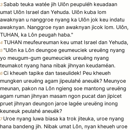
Sabab teuka watée jih Ulôn peupuléh keuadaan
3
umat Ulôn Israel dan Yehuda. Ulôn kuba lom
awaknyan u nanggroe nyang ka Ulôn jok keu indatu
awaknyan. Nanggroe nyan awaknyan jicok lom. Ulôn,
TUHAN, ka Lôn peugah haba."
TUHAN meufeureuman keu umat Israel dan Yehuda,
4
"Ulôn ka Lôn deungoe geumeuciek ureuëng nyang
5
yo meugum-gum geumeuciek ureuëng nyang
teumakot nyang hana nibak jihnyan keudaméan.
Ci kheueh tapike dan taseulidek! Peu kheueh
6
mungken ureuëng agam jipeulahé aneuëk? Meunyoe
meunan, pakon na Lôn ngieng soe mantong ureuëng
agam ruman jihnyan masam ngon pucat dan jipicet
pruet jihnyan deungon jaroe lagée ureuëng inong
keuneuk peulahé aneuëk?
Uroe nyang luwa biasa ka trok jiteuka, uroe nyang
7
hana bandeng jih. Nibak umat Lôn, nyan kheueh uroe