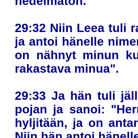
hedelmätön.
29:32 Niin Leea tuli 
ja antoi hänelle nim
on nähnyt minun kur
rakastava minua".
29:33 Ja hän tuli jäl
pojan ja sanoi: "Her
hyljitään, ja on ant
Niin hän antoi hänel