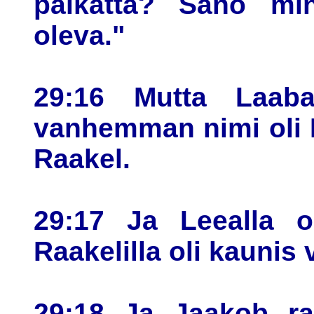
palkatta? Sano min
oleva."
29:16 Mutta Laaban
vanhemman nimi oli 
Raakel.
29:17 Ja Leealla o
Raakelilla oli kaunis 
29:18 Ja Jaakob rak