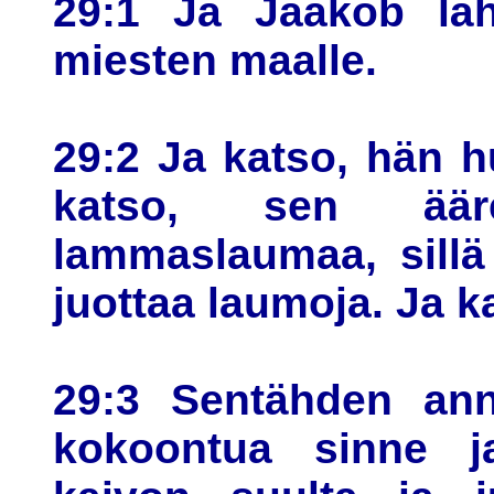
29:1 Ja Jaakob läh
miesten maalle.
29:2 Ja katso, hän h
katso, sen äär
lammaslaumaa, sillä 
juottaa laumoja. Ja ka
29:3 Sentähden anne
kokoontua sinne ja 