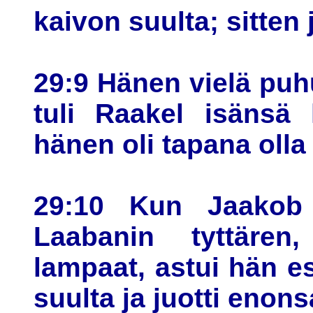
kaivon suulta; sitte
29:9 Hänen vielä pu
tuli Raakel isänsä 
hänen oli tapana oll
29:10 Kun Jaakob 
Laabanin tyttäre
lampaat, astui hän esi
suulta ja juotti enon