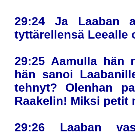
29:24 Ja Laaban an
tyttärellensä Leealle 
29:25 Aamulla hän n
hän sanoi Laabanill
tehnyt? Olenhan pal
Raakelin! Miksi petit
29:26 Laaban vas