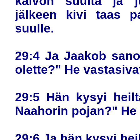
kaivon suulta ja ju
jälkeen kivi taas p
suulle.
29:4 Ja Jaakob sanoi 
olette?" He vastasiva
29:5 Hän kysyi heil
Naahorin pojan?" He
29:6 Ja hän kysyi hei