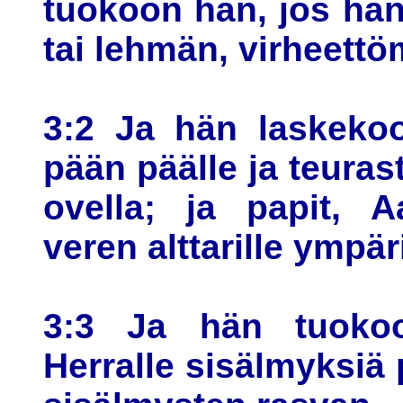
tuokoon hän, jos hän
tai lehmän, virheett
3:2 Ja hän laskekoo
pään päälle ja teura
ovella; ja papit, A
veren alttarille ympär
3:3 Ja hän tuokoo
Herralle sisälmyksiä 