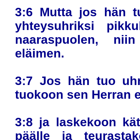
3:6 Mutta jos hän t
yhteysuhriksi pikku
naaraspuolen, nii
eläimen.
3:7 Jos hän tuo uhr
tuokoon sen Herran 
3:8 ja laskekoon kä
päälle ja teurasta