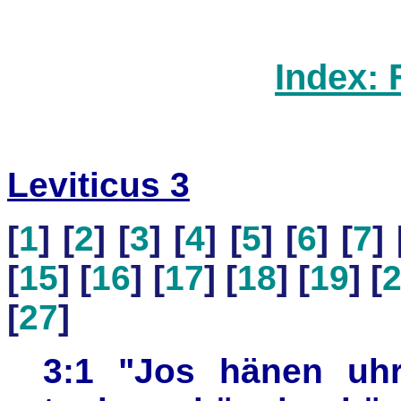
Index: 
Leviticus 3
[
1
] [
2
] [
3
] [
4
] [
5
] [
6
] [
7
] 
[
15
] [
16
] [
17
] [
18
] [
19
] [
[
27
]
3:1 "Jos hänen uhri