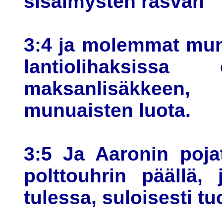
sisälmysten rasvan
3:4 ja molemmat mun
lantiolihaksis
maksanlisäkkeen,
munuaisten luota.
3:5 Ja Aaronin pojat
polttouhrin päällä,
tulessa, suloisesti t