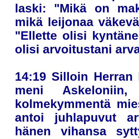
laski: "Mikä on ma
mikä leijonaa väkevä
"Ellette olisi kyntän
olisi arvoitustani arv
14:19 Silloin Herran
meni Askeloniin, 
kolmekymmentä miestä
antoi juhlapuvut arv
hänen vihansa sytt