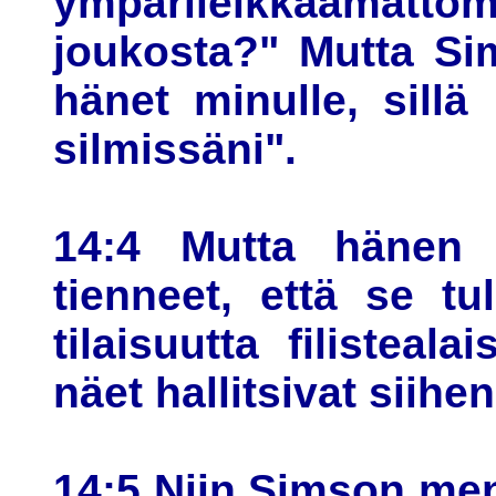
ympärileikkaamatt
joukosta?" Mutta Si
hänet minulle, sill
silmissäni".
14:4 Mutta hänen i
tienneet, että se tul
tilaisuutta filisteala
näet hallitsivat siihen
14:5 Niin Simson men