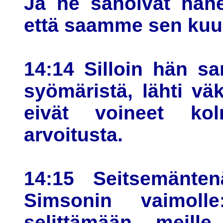
Ja he sanoivat häne
että saamme sen kuul
14:14 Silloin hän sa
syömäristä, lähti v
eivät voineet kol
arvoitusta.
14:15 Seitsemänte
Simsonin vaimolle
selittämään meill