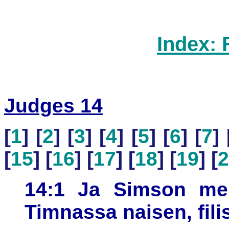
Index: 
Judges 14
[
1
] [
2
] [
3
] [
4
] [
5
] [
6
] [
7
] 
[
15
] [
16
] [
17
] [
18
] [
19
] [
2
14:1 Ja Simson men
Timnassa naisen, filis