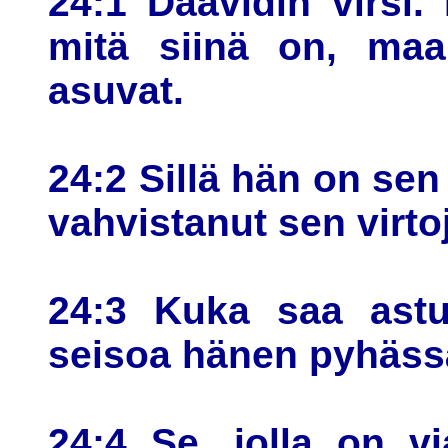
24:1 Daavidin virsi.
mitä siinä on, maan
asuvat.
24:2 Sillä hän on sen
vahvistanut sen virto
24:3 Kuka saa astu
seisoa hänen pyhäss
24:4 Se, jolla on v