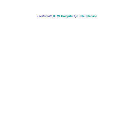
Created with
HTMLCompiler
by
BibleDatabase