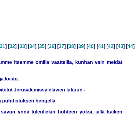
31
] [
32
] [
33
] [
34
] [
35
] [
36
] [
37
] [
38
] [
39
] [
40
] [
41
] [
42
] [
43
] [
44
]
mme itsemme omilla vaatteilla, kunhan vain meidät
a loisto.
joitetut Jerusalemissa elävien lukuun -
ja puhdistuksen hengellä.
 savun ynnä tulenliekin hohteen yöksi, sillä kaiken