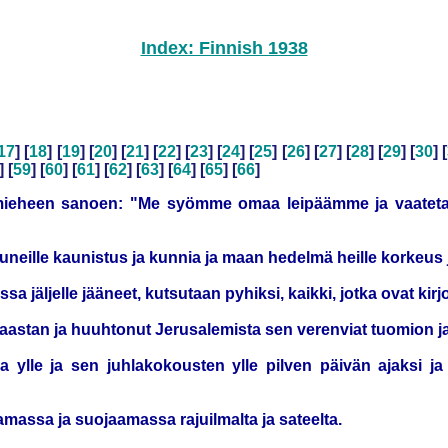
Index: Finnish 1938
17
] [
18
] [
19
] [
20
] [
21
] [
22
] [
23
] [
24
] [
25
] [
26
] [
27
] [
28
] [
29
] [
30
] [
] [
59
] [
60
] [
61
] [
62
] [
63
] [
64
] [
65
] [
66
]
 mieheen sanoen: "Me syömme omaa leipäämme ja vaateta
uneille kaunistus ja kunnia ja maan hedelmä heille korkeus j
ssa jäljelle jääneet, kutsutaan pyhiksi, kaikki, jotka ovat kir
n saastan ja huuhtonut Jerusalemista sen verenviat tuomion 
a ylle ja sen juhlakokousten ylle pilven päivän ajaksi ja
amassa ja suojaamassa rajuilmalta ja sateelta.