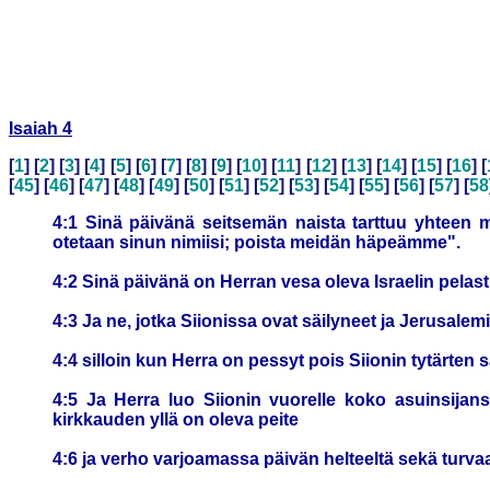
Isaiah 4
[
1
] [
2
] [
3
] [
4
] [
5
] [
6
] [
7
] [
8
] [
9
] [
10
] [
11
] [
12
] [
13
] [
14
] [
15
] [
16
] [
[
45
] [
46
] [
47
] [
48
] [
49
] [
50
] [
51
] [
52
] [
53
] [
54
] [
55
] [
56
] [
57
] [
58
4:1 Sinä päivänä seitsemän naista tarttuu yhteen
otetaan sinun nimiisi; poista meidän häpeämme".
4:2 Sinä päivänä on Herran vesa oleva Israelin pelast
4:3 Ja ne, jotka Siionissa ovat säilyneet ja Jerusalemi
4:4 silloin kun Herra on pessyt pois Siionin tytärte
4:5 Ja Herra luo Siionin vuorelle koko asuinsijans
kirkkauden yllä on oleva peite
4:6 ja verho varjoamassa päivän helteeltä sekä turva