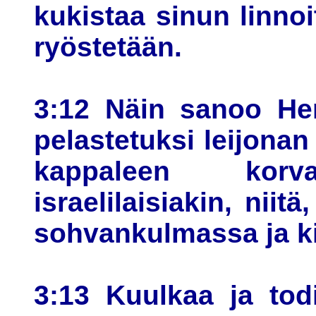
kukistaa sinun linnoi
ryöstetään.
3:12 Näin sanoo Her
pelastetuksi leijonan 
kappaleen korv
israelilaisiakin, niit
sohvankulmassa ja kir
3:13 Kuulkaa ja tod