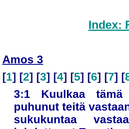
Index: 
Amos 3
[
1
] [
2
] [
3
] [
4
] [
5
] [
6
] [
7
] [
3:1 Kuulkaa tämä
puhunut teitä vastaan,
sukukuntaa vast