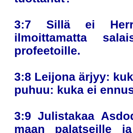
3:7 Sillä ei Her
ilmoittamatta salai
profeetoille.
3:8 Leijona ärjyy: kuk
puhuu: kuka ei ennus
3:9 Julistakaa Asdod
maan palatseille j