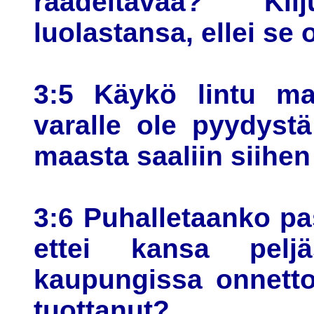
raadeltavaa? Ki
luolastansa, ellei se 
3:5 Käykö lintu ma
varalle ole pyydyst
maasta saaliin siihen
3:6 Puhalletaanko p
ettei kansa pelj
kaupungissa onnetto
tuottanut?