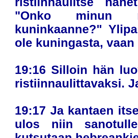
ristiinnaulitse häne
"Onko minun rist
kuninkaanne?" Ylipap
ole kuningasta, vaan 
19:16 Silloin hän luo
ristiinnaulittavaksi. 
19:17 Ja kantaen its
ulos niin sanotulle
kutsutaan hebreankie