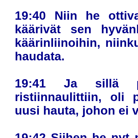
19:40 Niin he ottiv
käärivät sen hyvänh
käärinliinoihin, niink
haudata.
19:41 Ja sillä p
ristiinnaulittiin, ol
uusi hauta, johon ei v
19:42 Siihen he nyt