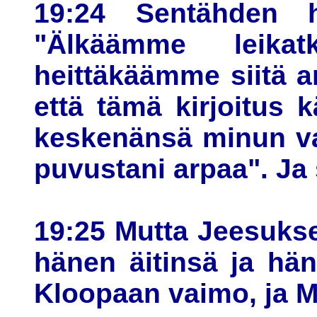
19:24 Sentähden he
"Älkäämme leika
heittäkäämme siitä a
että tämä kirjoitus k
keskenänsä minun vaa
puvustani arpaa". Ja 
19:25 Mutta Jeesukse
hänen äitinsä ja hän
Kloopaan vaimo, ja M