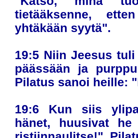
"Katso, minä tuo
tietääksenne, ett
yhtäkään syytä".
19:5 Niin Jeesus tul
päässään ja purppur
Pilatus sanoi heille: 
19:6 Kun siis ylipa
hänet, huusivat he 
ristiinnaulitse!" Pil