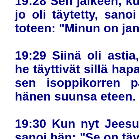
19:28 Sen jälkeen, ku
jo oli täytetty, sanoi
toteen: "Minun on jan
19:29 Siinä oli astia
he täyttivät sillä hap
sen isoppikorren p
hänen suunsa eteen.
19:30 Kun nyt Jeesus
sanoi hän: "Se on täyt