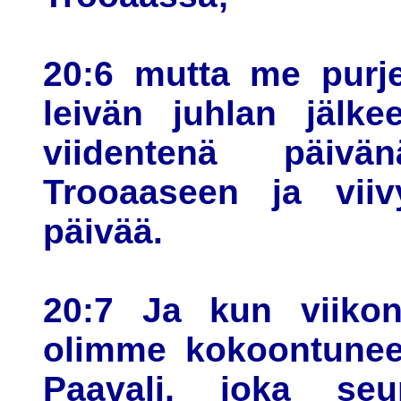
20:6 mutta me pur
leivän juhlan jälke
viidentenä päiv
Trooaaseen ja viiv
päivää.
20:7 Ja kun viiko
olimme kokoontuneet
Paavali, joka seu