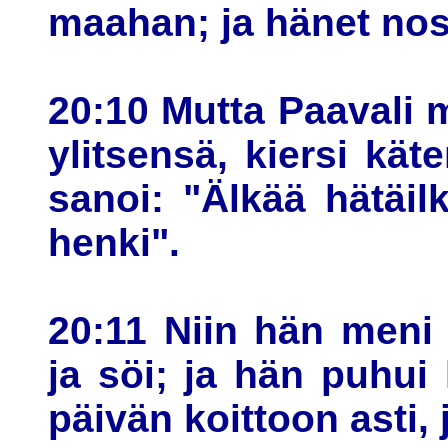
maahan; ja hänet nost
20:10 Mutta Paavali m
ylitsensä, kiersi kä
sanoi: "Älkää hätäil
henki".
20:11 Niin hän meni 
ja söi; ja hän puhu
päivän koittoon asti, j