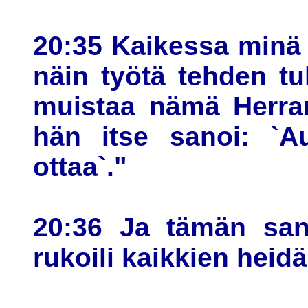
20:35 Kaikessa minä o
näin työtä tehden tu
muistaa nämä Herran
hän itse sanoi: `A
ottaa`."
20:36 Ja tämän sano
rukoili kaikkien heid