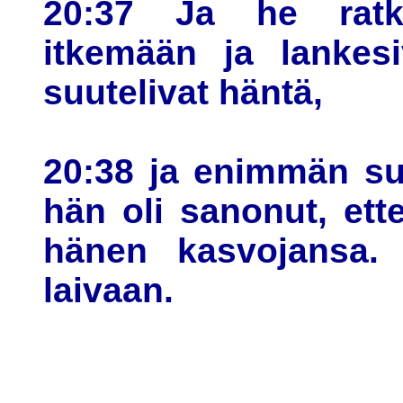
20:37 Ja he ratke
itkemään ja lankesi
suutelivat häntä,
20:38 ja enimmän sur
hän oli sanonut, ett
hänen kasvojansa. 
laivaan.