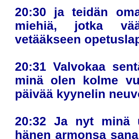
20:30 ja teidän om
miehiä, jotka vä
vetääkseen opetusla
20:31 Valvokaa sent
minä olen kolme vuo
päivää kyynelin neuvo
20:32 Ja nyt minä 
hänen armonsa sanan