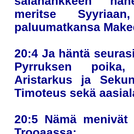
salahankkeen hän
meritse Syyriaa
paluumatkansa Maked
20:4 Ja häntä seuras
Pyrruksen poika, 
Aristarkus ja Sekun
Timoteus sekä aasiala
20:5 Nämä menivät e
Trooaassa;