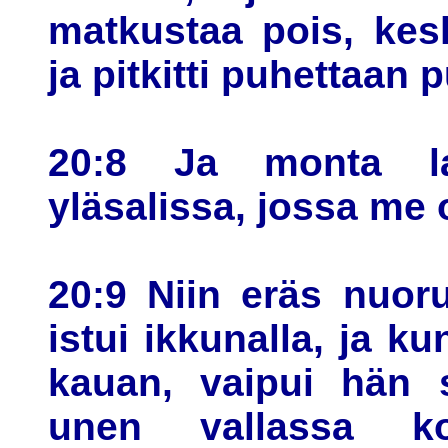
matkustaa pois, kes
ja pitkitti puhettaan
20:8 Ja monta l
yläsalissa, jossa me 
20:9 Niin eräs nuor
istui ikkunalla, ja k
kauan, vaipui hän 
unen vallassa ko