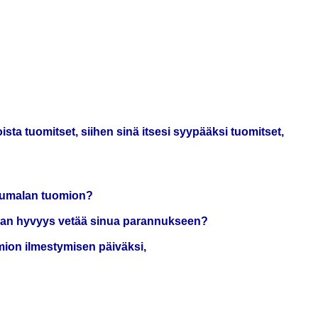
oista tuomitset, siihen sinä itsesi syypääksi tuomitset,
ät Jumalan tuomion?
umalan hyvyys vetää sinua parannukseen?
mion ilmestymisen päiväksi,