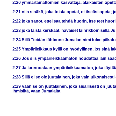
2:20 ymmärtämättömien kasvattaja, alaikäisten opetta
2:21 niin sinäkö, joka toista opetat, et itseäsi opeta; jo
2:22 joka sanot, ettei saa tehdä huorin, itse teet huor
2:23 joka laista kerskaat, häväiset lainrikkomisella 
2:24 Sillä "teidän tähtenne Jumalan nimi tulee pilkatu
2:25 Ympärileikkaus kyllä on hyödyllinen, jos sinä la
2:26 Jos siis ympärileikkaamaton noudattaa lain sä
2:27 Ja luonnostaan ympärileikkaamaton, joka täyttää l
2:28 Sillä ei se ole juutalainen, joka vain ulkonaisest
2:29 vaan se on juutalainen, joka sisällisesti on ju
ihmisiltä, vaan Jumalalta.