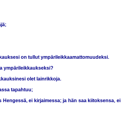
jä;
eikkauksesi on tullut ympärileikkaamattomuudeksi.
va ympärileikkaukseksi?
kauksinesi olet lainrikkoja.
ihassa tapahtuu;
 Hengessä, ei kirjaimessa; ja hän saa kiitoksensa, ei