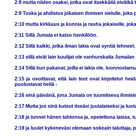
2:8 mutta niiden osaksi, jotka ovat itsekkäitä eivätkä t
2:9 Tuska ja ahdistus jokaisen ihmisen sielulle, joka 
2:10 mutta kirkkaus ja kunnia ja rauha jokaiselle, joka
2:11 Sillä Jumala ei katso henkilöön.
2:12 Sillä kaikki, jotka ilman lakia ovat syntiä tehnee
2:13 sillä eivät lain kuulijat ole vanhurskaita Jumal
2:14 Sillä kun pakanat, joilla ei lakia ole, luonnostansa 
2:15 ja osoittavat, että lain teot ovat kirjoitetu
puolustavat heitä -
2:16 sinä päivänä, jona Jumala on tuomitseva ihmis
2:17 Mutta jos sinä kutsut itseäsi juutalaiseksi ja luo
2:18 ja tunnet hänen tahtonsa ja, opetettuna laissa, tu
2:19 ja luulet kykeneväsi olemaan sokeain taluttaja,