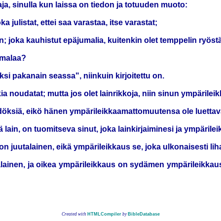
ja, sinulla kun laissa on tiedon ja totuuden muoto:
ka julistat, ettei saa varastaa, itse varastat;
in; joka kauhistut epäjumalia, kuitenkin olet temppelin ryöstä
Jumalaa?
ksi pakanain seassa", niinkuin kirjoitettu on.
kia noudatat; mutta jos olet lainrikkoja, niin sinun ympäril
ädöksiä, eikö hänen ympärileikkaamattomuutensa ole luetta
ain, on tuomitseva sinut, joka lainkirjaiminesi ja ympärileik
i on juutalainen, eikä ympärileikkaus se, joka ulkonaisesti l
utalainen, ja oikea ympärileikkaus on sydämen ympärileikkaus
Created with
HTMLCompiler
by
BibleDatabase