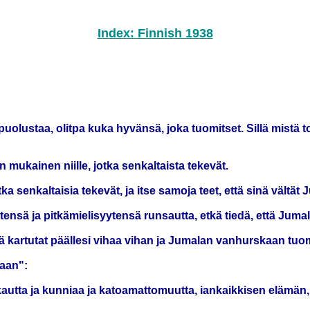
Index: Finnish 1938
puolustaa, olitpa kuka hyvänsä, joka tuomitset. Sillä mistä t
mukainen niille, jotka senkaltaista tekevät.
jotka senkaltaisia tekevät, ja itse samoja teet, että sinä vält
ytensä ja pitkämielisyytensä runsautta, etkä tiedä, että J
 kartutat päällesi vihaa vihan ja Jumalan vanhurskaan tuo
kaan":
rkkautta ja kunniaa ja katoamattomuutta, iankaikkisen elämän,