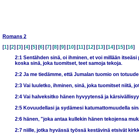
Romans 2
[
1
] [
2
] [
3
] [
4
] [
5
] [
6
] [
7
] [
8
] [
9
] [
10
] [
11
] [
12
] [
13
] [
14
] [
15
] [
16
]
2:1 Sentähden sinä, oi ihminen, et voi millään itseäsi 
koska sinä, joka tuomitset, teet samoja tekoja.
2:2 Ja me tiedämme, että Jumalan tuomio on totuuden 
2:3 Vai luuletko, ihminen, sinä, joka tuomitset niitä, 
2:4 Vai halveksitko hänen hyvyytensä ja kärsivällisy
2:5 Kovuudellasi ja sydämesi katumattomuudella sinä
2:6 hänen, "joka antaa kullekin hänen tekojensa mu
2:7 niille, jotka hyvässä työssä kestävinä etsivät ki