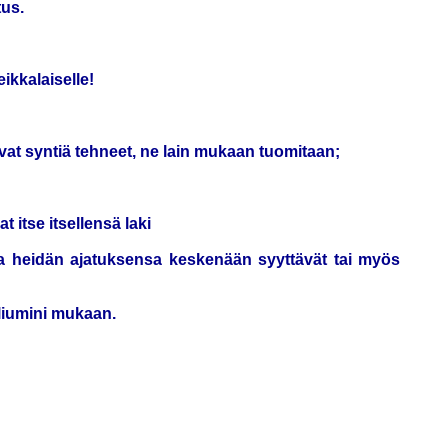
tus.
eikkalaiselle!
a ovat syntiä tehneet, ne lain mukaan tuomitaan;
at itse itsellensä laki
 ja heidän ajatuksensa keskenään syyttävät tai myös
liumini mukaan.