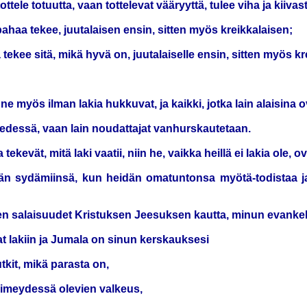
ottele totuutta, vaan tottelevat vääryyttä, tulee viha ja kiivas
pahaa tekee, juutalaisen ensin, sitten myös kreikkalaisen;
 tekee sitä, mikä hyvä on, juutalaiselle ensin, sitten myös kr
t, ne myös ilman lakia hukkuvat, ja kaikki, jotka lain alaisin
an edessä, vaan lain noudattajat vanhurskautetaan.
tekevät, mitä laki vaatii, niin he, vaikka heillä ei lakia ole, ov
t heidän sydämiinsä, kun heidän omatuntonsa myötä-todistaa
ten salaisuudet Kristuksen Jeesuksen kautta, minun evanke
tat lakiin ja Jumala on sinun kerskauksesi
tkit, mikä parasta on,
 pimeydessä olevien valkeus,