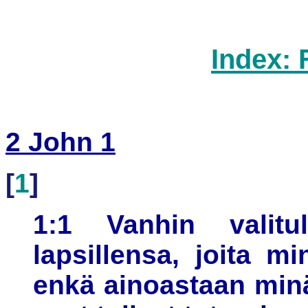
Index: 
2 John 1
[
1
]
1:1 Vanhin valitu
lapsillensa, joita m
enkä ainoastaan minä