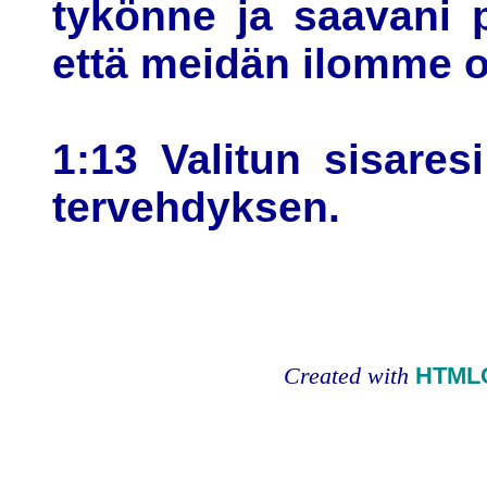
tykönne ja saavani pu
että meidän ilomme ol
1:13 Valitun sisaresi
tervehdyksen.
Created with
HTMLC