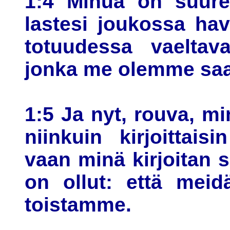
1:4 Minua on suures
lastesi joukossa hav
totuudessa vaelta
jonka me olemme saan
1:5 Ja nyt, rouva, mi
niinkuin kirjoittai
vaan minä kirjoitan s
on ollut: että meid
toistamme.