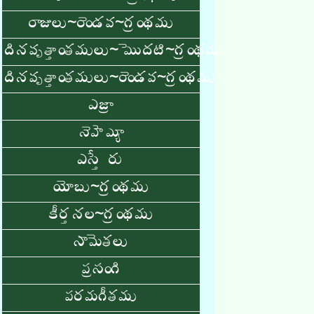
రాజులు~రెండవ~గ్రంథము
దినవృత్తాంతములు~మొదటి~గ్రంథము
దినవృత్తాంతములు~రెండవ~గ్రంథము
ఎజ్రా
నెహెమ్యా
ఎస్తేరు
యోబు~గ్రంథము
కీర్తనల~గ్రంథము
సామెతలు
ప్రసంగి
పరమగీతము