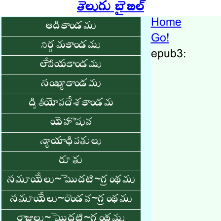
తెలుగు బైబిల్
Home
ఆదికాండము
Go!
నిర్గమకాండము
epub3:
లేవీయకాండము
సంఖ్యాకాండము
ద్వితీయోపదేశకాండమ
యెహొషువ
న్యాయాధిపతులు
రూతు
సమూయేలు~మొదటి~గ్రంథము
సమూయేలు~రెండవ~గ్రంథము
రాజులు~మొదటి~గ్రంథము