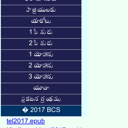
హెబ్రీయులకు
యాకోబు
1 పేతురు
2 పేతురు
1 యోహాను
2 యోహాను
3 యోహాను
యూదా
ప్రకటన గ్రంథము
� 2017 BCS
tel2017.epub