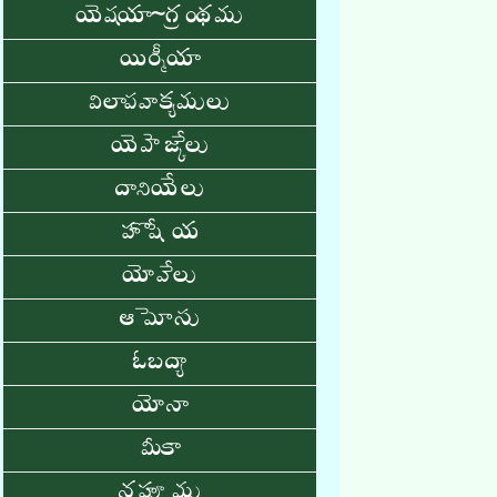
యెషయా~గ్రంథము
యిర్మీయా
విలాపవాక్యములు
యెహెజ్కేలు
దానియేలు
హొషేయ
యోవేలు
ఆమోసు
ఓబద్యా
యోనా
మీకా
నహూము