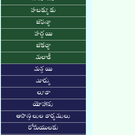
హబక్కూకు
జెఫన్యా
హగ్గయి
జెకర్యా
మలాకీ
మత్తయి
మార్కు
లూకా
యోహాను
అపొస్తలుల కార్యములు
రోమీయులకు