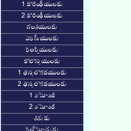
1 కొరింథీయులకు
2 కొరింథీయులకు
గలతీయులకు
ఎఫెసీయులకు
ఫిలిప్పీయులకు
కొలొస్సయులకు
1 థెస్సలొనీకయులకు
2 థెస్సలొనీకయులకు
1 తిమోతికి
2 తిమోతికి
తీతుకు
ఫిలేమోనుకు