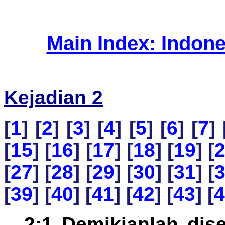
Main Index: Indon
Kejadian 2
[
1
] [
2
] [
3
] [
4
] [
5
] [
6
] [
7
] 
[
15
] [
16
] [
17
] [
18
] [
19
] [
[
27
] [
28
] [
29
] [
30
] [
31
] [
[
39
] [
40
] [
41
] [
42
] [
43
] [
4
2:1 Demikianlah dis