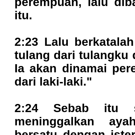
perempuan, lalu di
itu.
2:23 Lalu berkatalah
tulang dari tulangku
Ia akan dinamai per
dari laki-laki."
2:24 Sebab itu s
meninggalkan ay
bersatu dengan iste