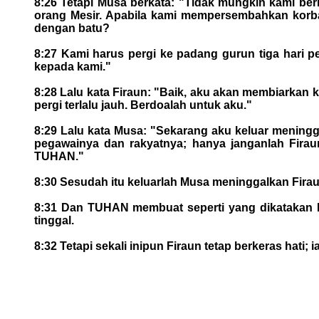
8:26 Tetapi Musa berkata: "Tidak mungkin kami be
orang Mesir. Apabila kami mempersembahkan korban
dengan batu?
8:27 Kami harus pergi ke padang gurun tiga hari 
kepada kami."
8:28 Lalu kata Firaun: "Baik, aku akan membiarka
pergi terlalu jauh. Berdoalah untuk aku."
8:29 Lalu kata Musa: "Sekarang aku keluar meningg
pegawainya dan rakyatnya; hanya janganlah Fira
TUHAN."
8:30 Sesudah itu keluarlah Musa meninggalkan Fira
8:31 Dan TUHAN membuat seperti yang dikatakan Mu
tinggal.
8:32 Tetapi sekali inipun Firaun tetap berkeras hati; 