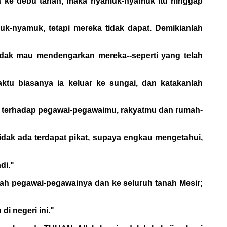
a ke debu tanah, maka nyamuk-nyamuk itu hinggap
k-nyamuk, tetapi mereka tidak dapat. Demikianlah
a tidak mau mendengarkan mereka--seperti yang telah
ktu biasanya ia keluar ke sungai, dan katakanlah
u, terhadap pegawai-pegawaimu, rakyatmu dan rumah-
idak ada terdapat pikat, supaya engkau mengetahui,
di."
ah pegawai-pegawainya dan ke seluruh tanah Mesir;
i negeri ini."