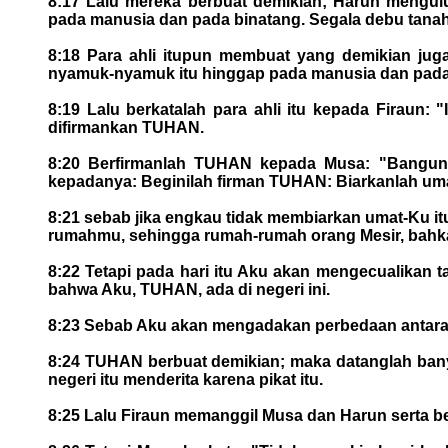
8:17 Lalu mereka berbuat demikian; Harun mengu
pada manusia dan pada binatang. Segala debu tanah
8:18 Para ahli itupun membuat yang demikian jug
nyamuk-nyamuk itu hinggap pada manusia dan pada
8:19 Lalu berkatalah para ahli itu kepada Firaun: 
difirmankan TUHAN.
8:20 Berfirmanlah TUHAN kepada Musa: "Bangunlah
kepadanya: Beginilah firman TUHAN: Biarkanlah um
8:21 sebab jika engkau tidak membiarkan umat-Ku i
rumahmu, sehingga rumah-rumah orang Mesir, bahkan
8:22 Tetapi pada hari itu Aku akan mengecualikan t
bahwa Aku, TUHAN, ada di negeri ini.
8:23 Sebab Aku akan mengadakan perbedaan antara u
8:24 TUHAN berbuat demikian; maka datanglah bany
negeri itu menderita karena pikat itu.
8:25 Lalu Firaun memanggil Musa dan Harun serta be