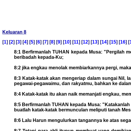
Keluaran 8
[
1
] [
2
] [
3
] [
4
] [
5
] [
6
] [
7
] [
8
] [
9
] [
10
] [
11
] [
12
] [
13
] [
14
] [
15
] [
16
] [
8:1 Berfirmanlah TUHAN kepada Musa: "Pergilah m
beribadah kepada-Ku;
8:2 jika engkau menolak membiarkannya pergi, mak
8:3 Katak-katak akan mengeriap dalam sungai Nil, 
pegawai-pegawaimu, dan rakyatmu, bahkan ke dalam
8:4 Katak-katak itu akan naik memanjati engkau, me
8:5 Berfirmanlah TUHAN kepada Musa: "Katakanlah k
buatlah katak-katak bermunculan meliputi tanah Mesi
8:6 Lalu Harun mengulurkan tangannya ke atas segala
8:7 Tetapi para ahli itupun membuat yang demikia