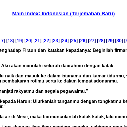
Main Index: Indonesian (Terjemahan Baru)
17
] [
18
] [
19
] [
20
] [
21
] [
22
] [
23
] [
24
] [
25
] [
26
] [
27
] [
28
] [
29
] [
30
] [
enghadap Firaun dan katakan kepadanya: Beginilah firma
a Aku akan menulahi seluruh daerahmu dengan katak.
lalu naik dan masuk ke dalam istanamu dan kamar tidurmu,
 pembakaran rotimu serta ke dalam tempat adonanmu.
manjati rakyatmu dan segala pegawaimu."
epada Harun: Ulurkanlah tanganmu dengan tongkatmu ke a
r."
 air di Mesir, maka bermunculanlah katak-katak, lalu menut
n juga dengan ilmu-ilmu mantera mereka, sehingga mere