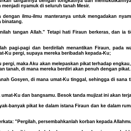
lurkan tangannya dengan tongkatnya dan memukulkanny
 menjadi nyamuk di seluruh tanah Mesir.
a dengan ilmu-ilmu manteranya untuk mengadakan nyamu
 binatang.
"Inilah tangan Allah." Tetapi hati Firaun berkeras, dan i
 pagi-pagi dan berdirilah menantikan Firaun, pada wa
at-Ku pergi, supaya mereka beribadah kepada-Ku;
tu pergi, maka Aku akan melepaskan pikat terhadap engka
 tanah, di mana mereka berdiri akan penuh dengan pikat.
anah Gosyen, di mana umat-Ku tinggal, sehingga di sana t
mat-Ku dan bangsamu. Besok tanda mujizat ini akan terja
ak-banyak pikat ke dalam istana Firaun dan ke dalam rum
rkata: "Pergilah, persembahkanlah korban kepada Allahmu d