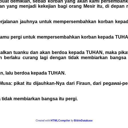
rbuat demikian, sebab korban yang akan kami persembahk
 yang menjadi kekejian bagi orang Mesir itu, di depan
perjalanan jauhnya untuk mempersembahkan korban kepad
n kamu pergi untuk mempersembahkan korban kepada TUHA
alkan tuanku dan akan berdoa kepada TUHAN, maka pikat i
un berlaku curang lagi dengan tidak membiarkan bangs
un, lalu berdoa kepada TUHAN.
sa: pikat itu dijauhkan-Nya dari Firaun, dari pegawai-p
ia tidak membiarkan bangsa itu pergi.
Created with
HTMLCompiler
by
BibleDatabase