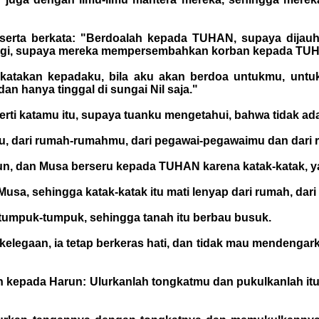
rta berkata: "Berdoalah kepada TUHAN, supaya dijauhk
ergi, supaya mereka mempersembahkan korban kepada TU
 katakan kepadaku, bila aku akan berdoa untukmu, untu
n hanya tinggal di sungai Nil saja."
erti katamu itu, supaya tuanku mengetahui, bahwa tidak ad
u, dari rumah-rumahmu, dari pegawai-pegawaimu dan dari ra
un, dan Musa berseru kepada TUHAN karena katak-katak, y
sa, sehingga katak-katak itu mati lenyap dari rumah, dari
tumpuk-tumpuk, sehingga tanah itu berbau busuk.
sa kelegaan, ia tetap berkeras hati, dan tidak mau mendenga
 kepada Harun: Ulurkanlah tongkatmu dan pukulkanlah itu