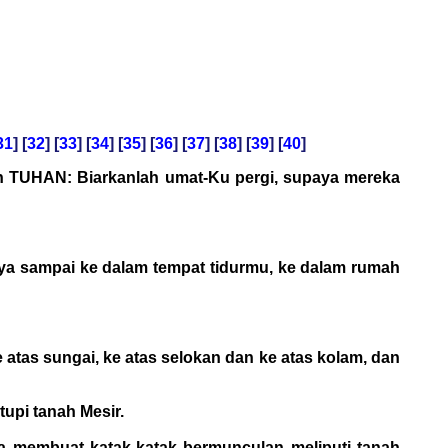
31
] [
32
] [
33
] [
34
] [
35
] [
36
] [
37
] [
38
] [
39
] [
40
]
n TUHAN: Biarkanlah umat-Ku pergi, supaya mereka
 ya sampai ke dalam tempat tidurmu, ke dalam rumah
tas sungai, ke atas selokan dan ke atas kolam, dan
upi tanah Mesir.
ka membuat katak-katak bermunculan meliputi tanah