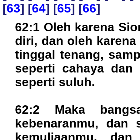
[
63
] [
64
] [
65
] [
66
]
62:1 Oleh karena Sio
diri, dan oleh karen
tinggal tenang, sam
seperti cahaya dan
seperti suluh.
62:2 Maka bangsa
kebenaranmu, dan s
kemuliaanmu, dan