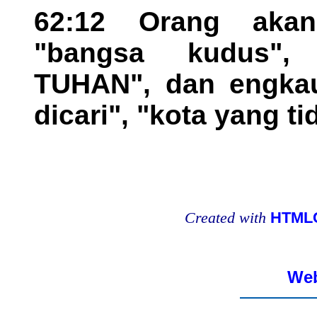
62:12 Orang aka
"bangsa kudus", 
TUHAN", dan engkau
dicari", "kota yang ti
Created with
HTMLC
Web