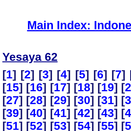
Main Index: Indon
Yesaya 62
[
1
] [
2
] [
3
] [
4
] [
5
] [
6
] [
7
] 
[
15
] [
16
] [
17
] [
18
] [
19
] [
[
27
] [
28
] [
29
] [
30
] [
31
] [
[
39
] [
40
] [
41
] [
42
] [
43
] [
[
51
] [
52
] [
53
] [
54
] [
55
] [