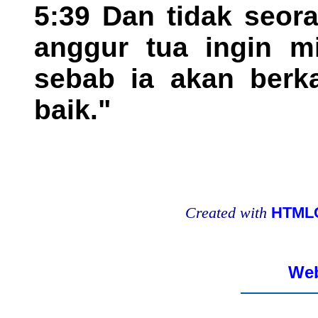
5:39 Dan tidak seor
anggur tua ingin m
sebab ia akan berka
baik."
Created with
HTMLC
Web