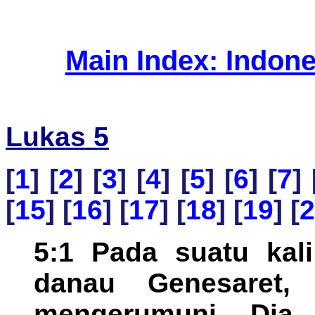
Main Index: Indon
Lukas 5
[
1
] [
2
] [
3
] [
4
] [
5
] [
6
] [
7
] 
[
15
] [
16
] [
17
] [
18
] [
19
] [
2
5:1 Pada suatu kali
danau Genesaret,
mengerumuni Dia