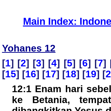
Main Index: Indon
Yohanes 12
[
1
] [
2
] [
3
] [
4
] [
5
] [
6
] [
7
] 
[
15
] [
16
] [
17
] [
18
] [
19
] [
2
12:1 Enam hari sebe
ke Betania, tempa
dibangkitkan Yesus d