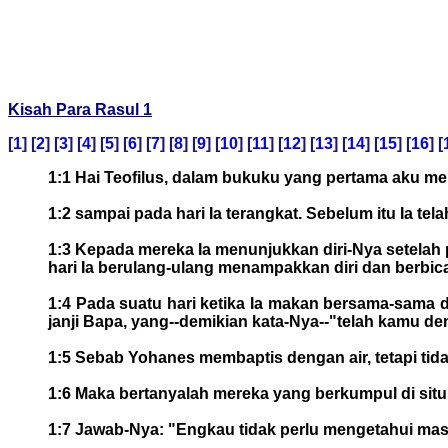
Kisah Para Rasul 1
[
1
] [
2
] [
3
] [
4
] [
5
] [
6
] [
7
] [
8
] [
9
] [
10
] [
11
] [
12
] [
13
] [
14
] [
15
] [
16
] [
1:1 Hai Teofilus, dalam bukuku yang pertama aku me
1:2 sampai pada hari Ia terangkat. Sebelum itu Ia te
1:3 Kepada mereka Ia menunjukkan diri-Nya setelah
hari Ia berulang-ulang menampakkan diri dan berbic
1:4 Pada suatu hari ketika Ia makan bersama-sama 
janji Bapa, yang--demikian kata-Nya--"telah kamu de
1:5 Sebab Yohanes membaptis dengan air, tetapi tid
1:6 Maka bertanyalah mereka yang berkumpul di sit
1:7 Jawab-Nya: "Engkau tidak perlu mengetahui mas