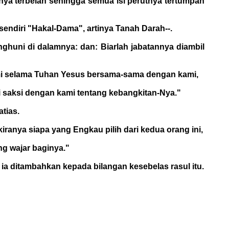
tnya terbelah sehingga semua isi perutnya tertumpah
endiri "Hakal-Dama", artinya Tanah Darah--.
nghuni di dalamnya: dan: Biarlah jabatannya diambil
mi selama Tuhan Yesus bersama-sama dengan kami,
i saksi dengan kami tentang kebangkitan-Nya."
tias.
ranya siapa yang Engkau pilih dari kedua orang ini,
ng wajar baginya."
a ditambahkan kepada bilangan kesebelas rasul itu.