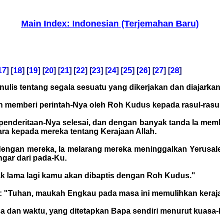
Main Index: Indonesian (Terjemahan Baru)
17
] [
18
] [
19
] [
20
] [
21
] [
22
] [
23
] [
24
] [
25
] [
26
] [
27
] [
28
]
nulis tentang segala sesuatu yang dikerjakan dan diajarka
lah memberi perintah-Nya oleh Roh Kudus kepada rasul-rasul
 penderitaan-Nya selesai, dan dengan banyak tanda Ia mem
ara kepada mereka tentang Kerajaan Allah.
dengan mereka, Ia melarang mereka meninggalkan Yerusal
ngar dari pada-Ku.
ak lama lagi kamu akan dibaptis dengan Roh Kudus."
u: "Tuhan, maukah Engkau pada masa ini memulihkan keraja
a dan waktu, yang ditetapkan Bapa sendiri menurut kuasa-