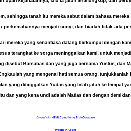
an upah kejahatannya, lalu ia jatuh tertelungkup, dan peru
em, sehingga tanah itu mereka sebut dalam bahasa mereka s
ah perkemahannya menjadi sunyi, dan biarlah tidak ada pe
dari mereka yang senantiasa datang berkumpul dengan ka
 Yesus terangkat ke sorga meninggalkan kami, untuk menjad
g disebut Barsabas dan yang juga bernama Yustus, dan Ma
ngkaulah yang mengenal hati semua orang, tunjukkanlah ki
lan yang ditinggalkan Yudas yang telah jatuh ke tempat ya
u dan yang kena undi adalah Matias dan dengan demikian i
Created with
HTMLCompiler
by
BibleDatabase
Webnet77.com