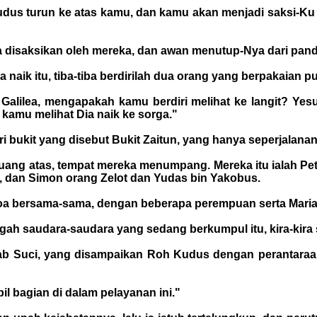
dus turun ke atas kamu, dan kamu akan menjadi saksi-Ku
Ia disaksikan oleh mereka, dan awan menutup-Nya dari pa
 naik itu, tiba-tiba berdirilah dua orang yang berpakaian p
Galilea, mengapakah kamu berdiri melihat ke langit? Yes
kamu melihat Dia naik ke sorga."
ri bukit yang disebut Bukit Zaitun, yang hanya seperjalana
e ruang atas, tempat mereka menumpang. Mereka itu ialah P
, dan Simon orang Zelot dan Yudas bin Yakobus.
oa bersama-sama, dengan beberapa perempuan serta Maria
tengah saudara-saudara yang sedang berkumpul itu, kira-kira
itab Suci, yang disampaikan Roh Kudus dengan perantara
l bagian di dalam pelayanan ini."