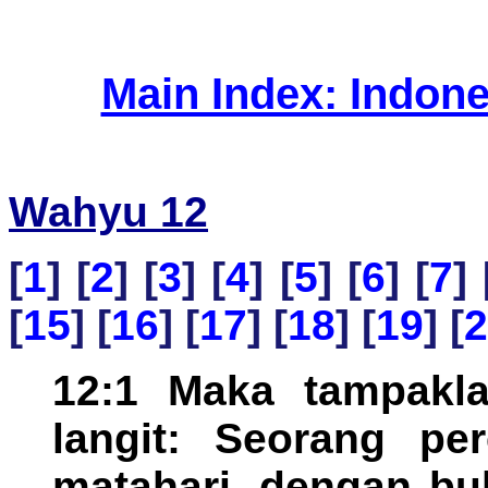
Main Index: Indon
Wahyu 12
[
1
] [
2
] [
3
] [
4
] [
5
] [
6
] [
7
] 
[
15
] [
16
] [
17
] [
18
] [
19
] [
2
12:1 Maka tampakla
langit: Seorang pe
matahari, dengan bu