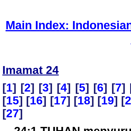
Main Index: Indonesia
Imamat 24
[
1
] [
2
] [
3
] [
4
] [
5
] [
6
] [
7
] 
[
15
] [
16
] [
17
] [
18
] [
19
] [
[
27
]
24:1 TUHAN menyur