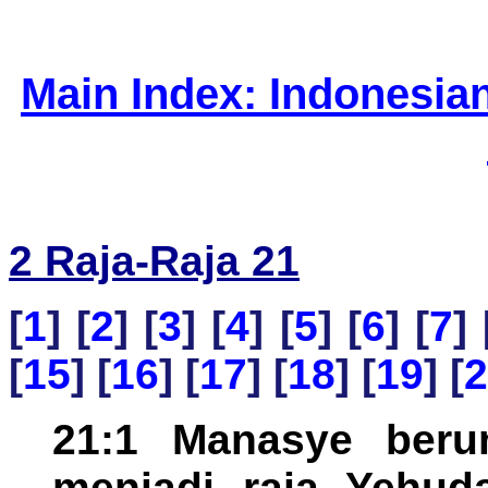
Main Index: Indonesia
2 Raja-Raja 21
[
1
] [
2
] [
3
] [
4
] [
5
] [
6
] [
7
] 
[
15
] [
16
] [
17
] [
18
] [
19
] [
2
21:1 Manasye beru
menjadi raja Yehud