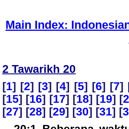
Main Index: Indonesia
2 Tawarikh 20
[
1
] [
2
] [
3
] [
4
] [
5
] [
6
] [
7
] 
[
15
] [
16
] [
17
] [
18
] [
19
] [
[
27
] [
28
] [
29
] [
30
] [
31
] [
3
20:1 Beberapa wakt