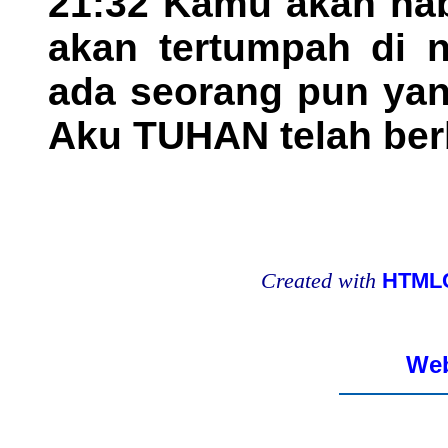
21:32 Kamu akan hab
akan tertumpah di n
ada seorang pun yan
Aku TUHAN telah berb
Created with
HTMLC
Web