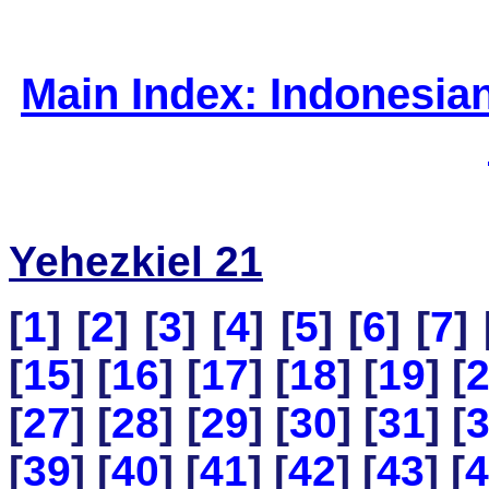
Main Index: Indonesia
Yehezkiel 21
[
1
] [
2
] [
3
] [
4
] [
5
] [
6
] [
7
] 
[
15
] [
16
] [
17
] [
18
] [
19
] [
[
27
] [
28
] [
29
] [
30
] [
31
] [
[
39
] [
40
] [
41
] [
42
] [
43
] [
4