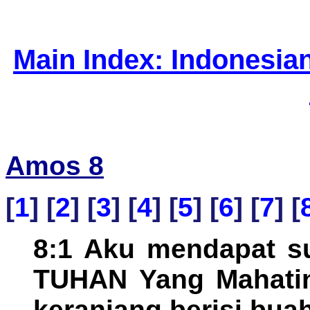
Main Index: Indonesia
Amos 8
[
1
] [
2
] [
3
] [
4
] [
5
] [
6
] [
7
] [
8:1 Aku mendapat su
TUHAN Yang Mahatin
keranjang berisi bu