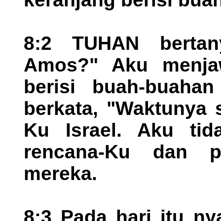
8:2 TUHAN bertan
Amos?" Aku menjaw
berisi buah-buaha
berkata, "Waktunya 
Ku Israel. Aku ti
rencana-Ku dan 
mereka.
8:3 Pada hari itu ny