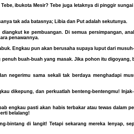
 Tebe, ibukota Mesir? Tebe juga letaknya di pinggir sunga
anya tak ada batasnya; Libia dan Put adalah sekutunya.
n diangkut ke pembuangan. Di semua persimpangan, anak
 para penawannya.
mabuk. Engkau pun akan berusaha supaya luput dari musu
g penuh buah-buah yang masak. Jika pohon itu digoyang, 
an dan negerimu sama sekali tak berdaya menghadapi mu
gkau dikepung, dan perkuatlah benteng-bentengmu! Injak
bab engkau pasti akan habis terbakar atau tewas dalam pe
rti belalang!
g-bintang di langit! Tetapi sekarang mereka lenyap, s