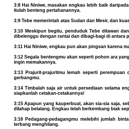
3:8 Hai Niniwe, masakan engkau lebih baik daripada
itulah benteng pertahanannya.
3:9 Tebe memerintah atas Sudan dan Mesir, dan kuas
3:10 Meskipun begitu, penduduk Tebe ditawan da
dibelenggu dengan rantai dan dibagi-bagi di antara
3:11 Hai Niniwe, engkau pun akan pingsan karena 
3:12 Segala bentengmu akan seperti pohon ara yan
ingin memakannya.
3:13 Prajurit-prajuritmu lemah seperti perempu
gerbangmu.
3:14 Timbalah saja air untuk persediaan selama en
siapkanlah cetakan-cetakannya!
3:15 Apapun yang kauperbuat, akan sia-sia saja, se
dilahap belalang. Engkau telah berkembang biak sepe
3:16 Pedagang-pedagangmu melebihi jumlah bintan
terbang menghilang.