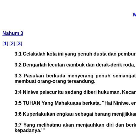
M
Nahum 3
[
1
] [
2
] [
3
]
3:1 Celakalah kota ini yang penuh dusta dan pembu
3:2 Dengarlah lecutan cambuk dan derak-derik roda,
3:3 Pasukan berkuda menyerang penuh semangat, p
membuat orang-orang tersandung.
3:4 Niniwe pelacur itu sedang diberi hukuman. Kec
3:5 TUHAN Yang Mahakuasa berkata, "Hai Niniwe, e
3:6 Kuperlakukan engkau sebagai barang menjijikka
3:7 Yang melihatmu akan menjauhkan diri dan berk
kepadanya.'"