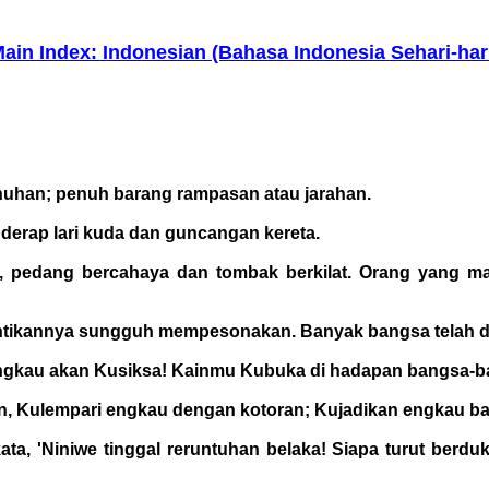
ain Index: Indonesian (Bahasa Indonesia Sehari-har
nuhan; penuh barang rampasan atau jarahan.
 derap lari kuda dan guncangan kereta.
edang bercahaya dan tombak berkilat. Orang yang mati
antikannya sungguh mempesonakan. Banyak bangsa telah di
ngkau akan Kusiksa! Kainmu Kubuka di hadapan bangsa-ban
n, Kulempari engkau dengan kotoran; Kujadikan engkau b
ata, 'Niniwe tinggal reruntuhan belaka! Siapa turut ber