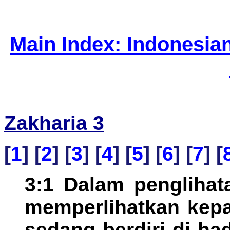
Main Index: Indonesia
Zakharia 3
[
1
] [
2
] [
3
] [
4
] [
5
] [
6
] [
7
] [
3:1 Dalam penglihat
memperlihatkan kep
sedang berdiri di h