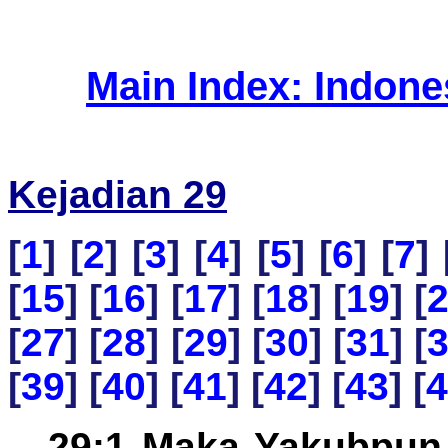
Main Index: Indon
Kejadian 29
[
1
] [
2
] [
3
] [
4
] [
5
] [
6
] [
7
] 
[
15
] [
16
] [
17
] [
18
] [
19
] [
[
27
] [
28
] [
29
] [
30
] [
31
] [
[
39
] [
40
] [
41
] [
42
] [
43
] [
4
29:1 Maka Yakubpun 