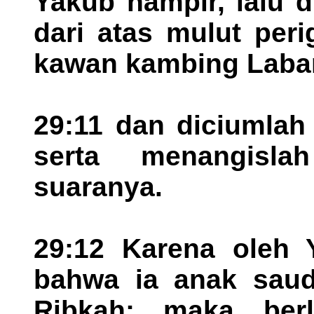
Yakub hampir, lalu d
dari atas mulut per
kawan kambing Laban
29:11 dan diciumlah
serta menangisl
suaranya.
29:12 Karena oleh Y
bahwa ia anak saud
Ribkah; maka berla