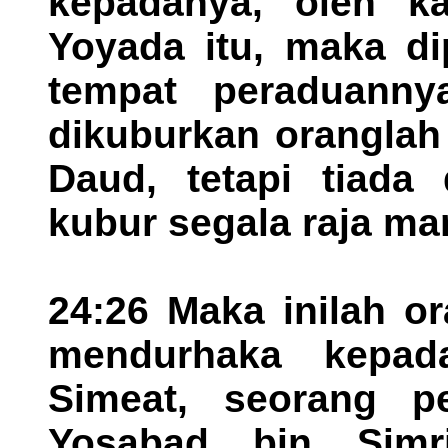
kepadanya, oleh k
Yoyada itu, maka di
tempat peraduanny
dikuburkan oranglah
Daud, tetapi tiada
kubur segala raja m
24:26 Maka inilah o
mendurhaka kepad
Simeat, seorang 
Yosabad bin Simr