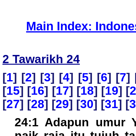
Main Index: Indon
2 Tawarikh 24
[
1
] [
2
] [
3
] [
4
] [
5
] [
6
] [
7
] 
[
15
] [
16
] [
17
] [
18
] [
19
] [
[
27
] [
28
] [
29
] [
30
] [
31
] [
3
24:1 Adapun umur 
naik raja itu tujuh 