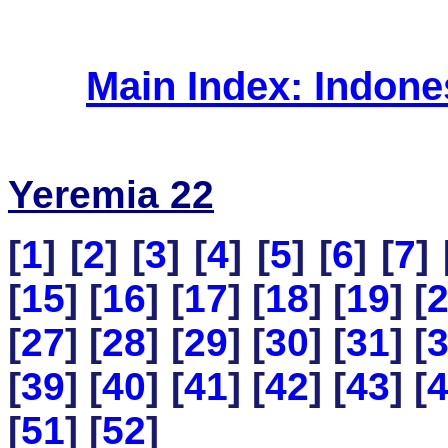
Main Index: Indon
Yeremia 22
[
1
] [
2
] [
3
] [
4
] [
5
] [
6
] [
7
] 
[
15
] [
16
] [
17
] [
18
] [
19
] [
[
27
] [
28
] [
29
] [
30
] [
31
] [
[
39
] [
40
] [
41
] [
42
] [
43
] [
[
51
] [
52
]