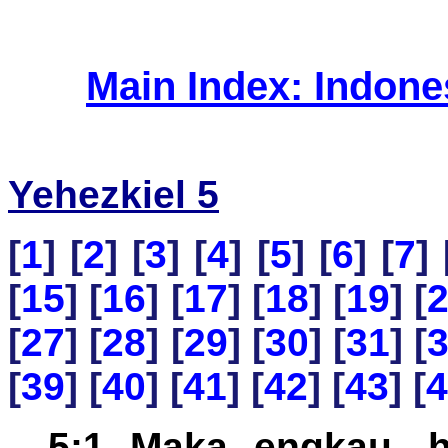
Main Index: Indon
Yehezkiel 5
[
1
] [
2
] [
3
] [
4
] [
5
] [
6
] [
7
] 
[
15
] [
16
] [
17
] [
18
] [
19
] [
[
27
] [
28
] [
29
] [
30
] [
31
] [
[
39
] [
40
] [
41
] [
42
] [
43
] [
4
5:1 Maka engkau, h