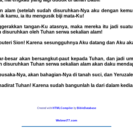
ian alam (setelah sudah disuruhkan-Nya aku dengan kemu
 kamu, ia itu mengusik biji mata-Ku!
gerakkan tangan-Ku atasnya, maka mereka itu jadi suat
h disuruhkan oleh Tuhan serwa sekalian alam!
 puteri Sion! Karena sesungguhnya Aku datang dan Aku ak
ar-besar akan bersangkut-paut kepada Tuhan, dan jadi um
ah disuruhkan Tuhan serwa sekalian alam akan daku mend
saka-Nya, akan bahagian-Nya di tanah suci, dan Yeruzalem
 hadirat Tuhan! Karena sudah bangunlah Ia dari dalam ked
Created with
HTMLCompiler
by
BibleDatabase
Webnet77.com