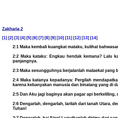
Zakharia 2
[
1
] [
2
] [
3
] [
4
] [
5
] [
6
] [
7
] [
8
] [
9
] [
10
] [
11
] [
12
] [
13
] [
14
]
2:1 Maka kembali kuangkat mataku, kulihat bahwasan
2:2 Maka kataku: Engkau hendak kemana? Lalu ka
panjangnya.
2:3 Maka sesungguhnya berjalanlah malaekat yang be
2:4 Maka katanya kepadanya: Pergilah mendapatk
karena kebanyakan manusia dan binatang yang di d
2:5 Dan Aku jagi baginya akan pagar api berkeliling
2:6 Dengarlah, dengarlah, larilah dari tanah Utara,
Tuhan!
2:7 Dengarlah, hai Sion! Luputkanlah dirimu dari san