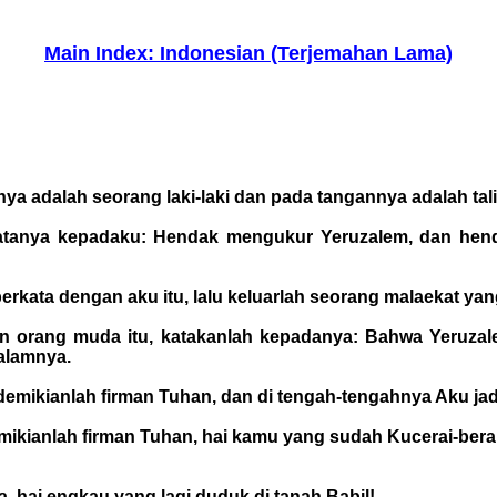
Main Index: Indonesian (Terjemahan Lama)
ya adalah seorang laki-laki dan pada tangannya adalah tal
tanya kepadaku: Hendak mengukur Yeruzalem, dan hend
rkata dengan aku itu, lalu keluarlah seorang malaekat yan
an orang muda itu, katakanlah kepadanya: Bahwa Yeruza
alamnya.
, demikianlah firman Tuhan, dan di tengah-tengahnya Aku ja
 demikianlah firman Tuhan, hai kamu yang sudah Kucerai-be
a, hai engkau yang lagi duduk di tanah Babil!