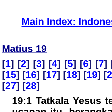
Main Index: Indon
Matius 19
[
1
] [
2
] [
3
] [
4
] [
5
] [
6
] [
7
] 
[
15
] [
16
] [
17
] [
18
] [
19
] [
[
27
] [
28
]
19:1 Tatkala Yesus 
ucapan itu, berangkat