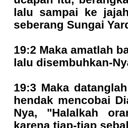
lalu sampai ke jaja
seberang Sungai Yar
19:2 Maka amatlah b
lalu disembuhkan-Nya
19:3 Maka datanglah
hendak mencobai Dia
Nya, "Halalkah ora
karena tiap-tiap seb