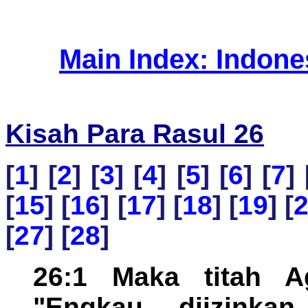
Main Index: Indon
Kisah Para Rasul 26
[
1
] [
2
] [
3
] [
4
] [
5
] [
6
] [
7
] 
[
15
] [
16
] [
17
] [
18
] [
19
] [
[
27
] [
28
]
26:1 Maka titah A
"Engkau diizinkan