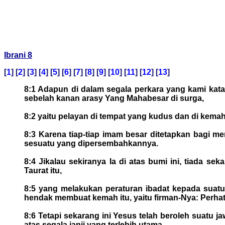
Ibrani 8
[
1
] [
2
] [
3
] [
4
] [
5
] [
6
] [
7
] [
8
] [
9
] [
10
] [
11
] [
12
] [
13
]
8:1 Adapun di dalam segala perkara yang kami kata
sebelah kanan arasy Yang Mahabesar di surga,
8:2 yaitu pelayan di tempat yang kudus dan di kema
8:3 Karena tiap-tiap imam besar ditetapkan bagi 
sesuatu yang dipersembahkannya.
8:4 Jikalau sekiranya Ia di atas bumi ini, tiada
Taurat itu,
8:5 yang melakukan peraturan ibadat kepada suatu 
hendak membuat kemah itu, yaitu firman-Nya: Perha
8:6 Tetapi sekarang ini Yesus telah beroleh suatu j
atas segala janji yang terlebih utama.