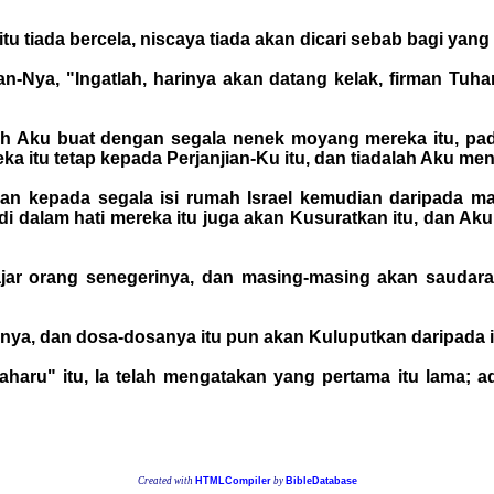
tu tiada bercela, niscaya tiada akan dicari sebab bagi yang
an-Nya, "Ingatlah, harinya akan datang kelak, firman Tu
dah Aku buat dengan segala nenek moyang mereka itu, p
reka itu tetap kepada Perjanjian-Ku itu, dan tiadalah Aku m
ikan kepada segala isi rumah Israel kemudian daripada
i dalam hati mereka itu juga akan Kusuratkan itu, dan Ak
jar orang senegerinya, dan masing-masing akan saudar
nya, dan dosa-dosanya itu pun akan Kuluputkan daripada 
haru" itu, Ia telah mengatakan yang pertama itu lama; 
Created with
HTMLCompiler
by
BibleDatabase