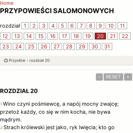
Home
PRZYPOWIEŚCI SALOMONOWYCH
rozdział
1
2
3
4
5
6
7
8
9
10
11
12
13
14
15
16
17
18
19
20
21
22
23
24
25
26
27
28
29
30
31
Przysłów - rozdział 20
-
RESET
+
ROZDZIAŁ 20
Wino czyni pośmiewcę, a napój mocny zwajcę;
1
przetoż każdy, co się w nim kocha, nie bywa
mądrym.
Strach królewski jest jako, ryk lwięcia; kto go
2