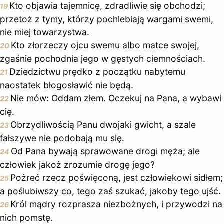
Kto objawia tajemnicę, zdradliwie się obchodzi;
19
przetoż z tymy, którzy pochlebiają wargami swemi,
nie miej towarzystwa.
Kto złorzeczy ojcu swemu albo matce swojej,
20
zgaśnie pochodnia jego w gęstych ciemnościach.
Dziedzictwu prędko z początku nabytemu
21
naostatek błogosławić nie będą.
Nie mów: Oddam złem. Oczekuj na Pana, a wybawi
22
cię.
Obrzydliwością Panu dwojaki gwicht, a szale
23
fałszywe nie podobają mu się.
Od Pana bywają sprawowane drogi męża; ale
24
człowiek jakoż zrozumie drogę jego?
Pożreć rzecz poświęconą, jest człowiekowi sidłem;
25
a poślubiwszy co, tego zaś szukać, jakoby tego ujść.
Król mądry rozprasza niezbożnych, i przywodzi na
26
nich pomstę.