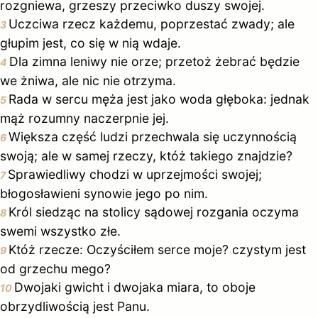
rozgniewa, grzeszy przeciwko duszy swojej.
Uczciwa rzecz każdemu, poprzestać zwady; ale
3
głupim jest, co się w nią wdaje.
Dla zimna leniwy nie orze; przetoż żebrać będzie
4
we żniwa, ale nic nie otrzyma.
Rada w sercu męża jest jako woda głęboka: jednak
5
mąż rozumny naczerpnie jej.
Większa część ludzi przechwala się uczynnością
6
swoją; ale w samej rzeczy, któż takiego znajdzie?
Sprawiedliwy chodzi w uprzejmości swojej;
7
błogosławieni synowie jego po nim.
Król siedząc na stolicy sądowej rozgania oczyma
8
swemi wszystko złe.
Któż rzecze: Oczyściłem serce moje? czystym jest
9
od grzechu mego?
Dwojaki gwicht i dwojaka miara, to oboje
10
obrzydliwością jest Panu.