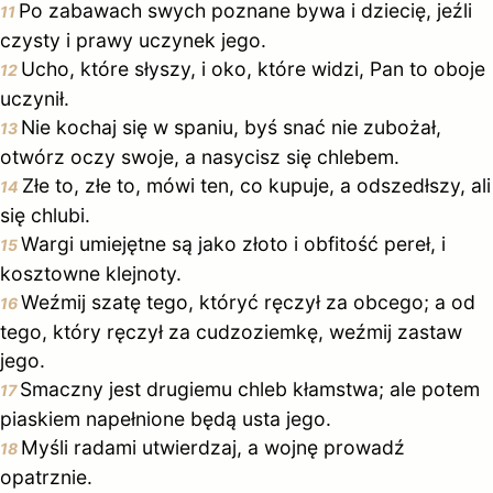
Po zabawach swych poznane bywa i dziecię, jeźli
11
czysty i prawy uczynek jego.
Ucho, które słyszy, i oko, które widzi, Pan to oboje
12
uczynił.
Nie kochaj się w spaniu, byś snać nie zubożał,
13
otwórz oczy swoje, a nasycisz się chlebem.
Złe to, złe to, mówi ten, co kupuje, a odszedłszy, ali
14
się chlubi.
Wargi umiejętne są jako złoto i obfitość pereł, i
15
kosztowne klejnoty.
Weźmij szatę tego, któryć ręczył za obcego; a od
16
tego, który ręczył za cudzoziemkę, weźmij zastaw
jego.
Smaczny jest drugiemu chleb kłamstwa; ale potem
17
piaskiem napełnione będą usta jego.
Myśli radami utwierdzaj, a wojnę prowadź
18
opatrznie.