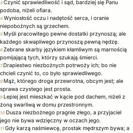
Czynić sprawiedliwość i sąd, bardziej się Panu
3
podoba, niżeli ofiara.
Wyniosłość oczu i nadętość serca, i oranie
4
niepobożnych są grzechem.
Myśli pracowitego pewne dostatki przynoszą; ale
5
każdego skwapliwego przynoszą pewną nędzę.
Zebrane skarby językiem kłamliwym są marnością
6
pomijającą tych, którzy szukają śmierci.
Drapiestwo niezbożnych potrwoży ich; bo nie
7
chcieli czynić to, co było sprawiedliwego.
Mąż, którego droga przewrotna, obcym jest; ale
8
sprawa czystego jest prosta.
Lepiej jest mieszkać w kącie pod dachem, niżeli z
9
żoną swarliwą w domu przestronnym.
Dusza niezbożnego pragnie złego, a przyjaciel
10
jego nie bywa wdzięczny w oczach jego.
Gdy karzą naśmiewcę, prostak mędrszym bywa; a
11