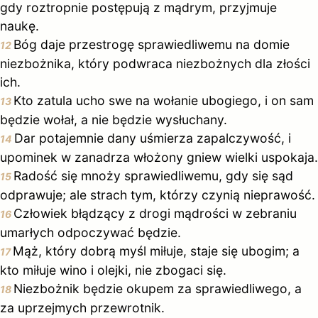
gdy roztropnie postępują z mądrym, przyjmuje
naukę.
Bóg daje przestrogę sprawiedliwemu na domie
12
niezbożnika, który podwraca niezbożnych dla złości
ich.
Kto zatula ucho swe na wołanie ubogiego, i on sam
13
będzie wołał, a nie będzie wysłuchany.
Dar potajemnie dany uśmierza zapalczywość, i
14
upominek w zanadrza włożony gniew wielki uspokaja.
Radość się mnoży sprawiedliwemu, gdy się sąd
15
odprawuje; ale strach tym, którzy czynią nieprawość.
Człowiek błądzący z drogi mądrości w zebraniu
16
umarłych odpoczywać będzie.
Mąż, który dobrą myśl miłuje, staje się ubogim; a
17
kto miłuje wino i olejki, nie zbogaci się.
Niezbożnik będzie okupem za sprawiedliwego, a
18
za uprzejmych przewrotnik.