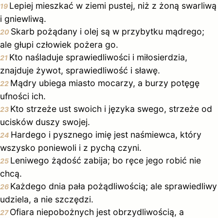
Lepiej mieszkać w ziemi pustej, niż z żoną swarliwą
19
i gniewliwą.
Skarb pożądany i olej są w przybytku mądrego;
20
ale głupi człowiek pożera go.
Kto naśladuje sprawiedliwości i miłosierdzia,
21
znajduje żywot, sprawiedliwość i sławę.
Mądry ubiega miasto mocarzy, a burzy potęgę
22
ufności ich.
Kto strzeże ust swoich i języka swego, strzeże od
23
ucisków duszy swojej.
Hardego i pysznego imię jest naśmiewca, który
24
wszysko poniewoli i z pychą czyni.
Leniwego żądość zabija; bo ręce jego robić nie
25
chcą.
Każdego dnia pała pożądliwością; ale sprawiedliwy
26
udziela, a nie szczędzi.
Ofiara niepobożnych jest obrzydliwością, a
27