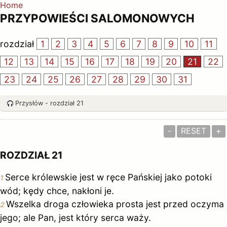
Home
PRZYPOWIEŚCI SALOMONOWYCH
rozdział
1
2
3
4
5
6
7
8
9
10
11
12
13
14
15
16
17
18
19
20
21
22
23
24
25
26
27
28
29
30
31
Przysłów - rozdział 21
-
RESET
+
ROZDZIAŁ 21
Serce królewskie jest w ręce Pańskiej jako potoki
1
wód; kędy chce, nakłoni je.
Wszelka droga człowieka prosta jest przed oczyma
2
jego; ale Pan, jest który serca waży.